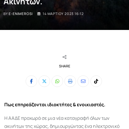
Ακινήτων.
BY
E-ENIMEROSI
14 ΜΑΡΤΊΟΥ 2023 16:12
SHARE
Whatsapp
Print
Share
Tiktok
via
Email
Πως επηρεάζονται ιδιοκτήτες & ενοικιαστές.
Η ΑΑΔΕ προχωρά σε μια νέα καταγραφή όλων των
ακινήτων της χώρας, δημιουργώντας ένα ηλεκτρονικό