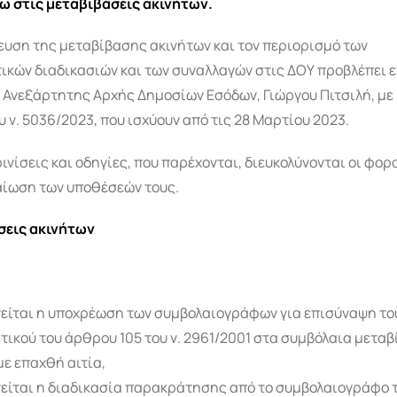
ω στις μεταβιβάσεις ακινήτων.
ευση της μεταβίβασης ακινήτων και τον περιορισμό των
κών διαδικασιών και των συναλλαγών στις ΔΟΥ προβλέπει ε
 Ανεξάρτητης Αρχής Δημοσίων Εσόδων, Γιώργου Πιτσιλή, με 
υ ν. 5036/2023, που ισχύουν από τις 28 Μαρτίου 2023.
ρινίσεις και οδηγίες, που παρέχονται, διευκολύνονται οι φο
αίωση των υποθέσεών τους.
σεις ακινήτων
είται η υποχρέωση των συμβολαιογράφων για επισύναψη το
τικού του άρθρου 105 του ν. 2961/2001 στα συμβόλαια μετα
με επαχθή αιτία,
είται η διαδικασία παρακράτησης από το συμβολαιογράφο 