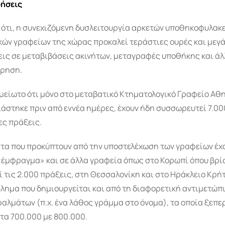
ήσεις
 ότι, η συνεχιζόμενη δυσλειτουργία αρκετών υποθηκοφυλακε
κών γραφείων της χώρας προκαλεί τεράστιες ουρές και μεγ
ις σε μεταβιβάσεις ακινήτων, μεταγραφές υποθήκης και άλ
ρηση.
μείωτο ότι μόνο στο μεταβατικό Κτηματολογικό Γραφείο Αθη
ιάστηκε πριν από εννέα ημέρες, έχουν ήδη συσσωρευτεί 7.00
ς πράξεις.
τα που προκύπτουν από την υποστελέχωση των γραφείων έχ
«έμφραγμα» και σε άλλα γραφεία όπως στο Κορωπί όπου βρί
 τις 2.000 πράξεις, στη Θεσσαλονίκη και στο Ηράκλειο Κρή
βλημα που δημιουργείται και από τη διαφορετική αντιμετώπ
αλμάτων (π.χ. ένα λάθος γράμμα στο όνομα), τα οποία ξεπε
τα 700.000 με 800.000.