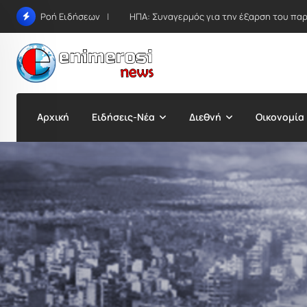
Skip
ΗΠΑ: Συναγερμός για την έξαρση του παρα
Ροή Ειδήσεων
to
content
Αρχική
Ειδήσεις-Νέα
Διεθνή
Οικονομία