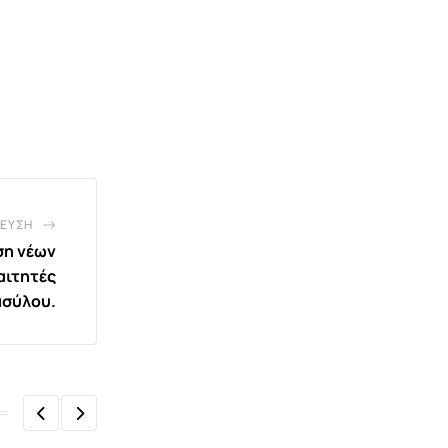
ΕΥΣΗ
ση νέων
αιτητές
ασύλου.