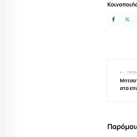
Κοινοποιήσ
ΠΡΟ
Μητσοτ
στα επ
Παρόμοι