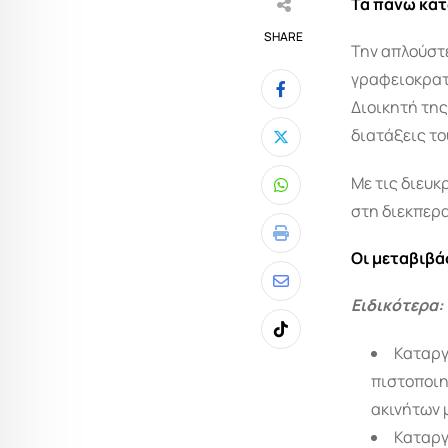
Τα πάνω κάτ
SHARE
Την απλούστ
γραφειοκρατι
Διοικητή της
διατάξεις το
Με τις διευκ
Whatsapp
στη διεκπερ
Print
Οι μεταβιβά
Share
Ειδικότερα:
via
Tiktok
Email
Καταργ
πιστοποιη
ακινήτων 
Καταργ