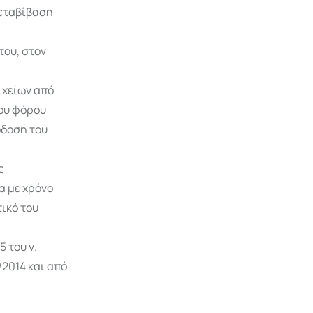
μεταβίβαση
του, στον
ιχείων από
του φόρου
όδοσή του
ς
α με χρόνο
τικό του
 του ν.
/2014 και από