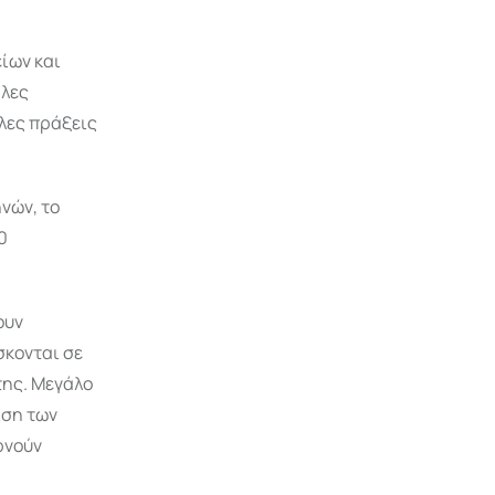
ίων και
άλες
λες πράξεις
νών, το
0
ουν
σκονται σε
της. Μεγάλο
ιση των
ρνούν