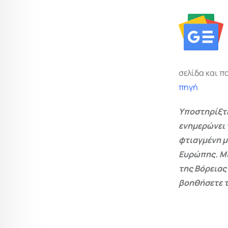
σελίδα και π
πηγή
Υποστηρίξτε
ενημερώνει 
φτιαγμένη μ
Ευρώπης. Μι
της Βόρειας
βοηθήσετε τ