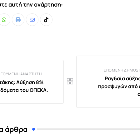
τε αυτή την ανάρτηση:
Whatsapp
Print
Share
Tiktok
via
Email
ΕΠΌΜΕΝΗ ΔΗΜΟΣΊ
ΗΓΟΎΜΕΝΗ ΑΝΆΡΤΗΣΗ
Ραγδαία αύξη
άκης: Αύξηση 8%
προσφυγών από 
ιδόματα του ΟΠΕΚΑ.
α άρθρα