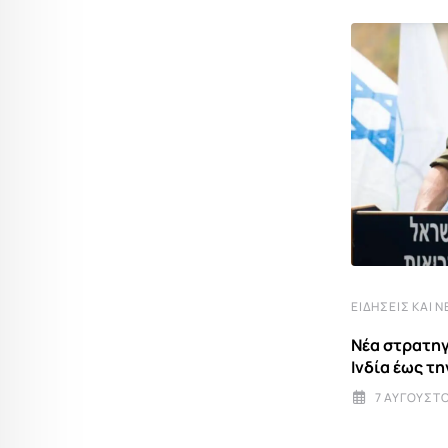
ΕΚΚΛΗΣΊΑ
Άγιος Δομέτιος ο Πέρσης και οι δύο
ΕΙΔΉΣΕΙΣ ΚΑΙ Ν
μαθητές του
Νέα στρατηγ
7 ΑΥΓΟΎΣΤΟΥ 2026 6:17
Ινδία έως τ
7 ΑΥΓΟΎΣΤΟ