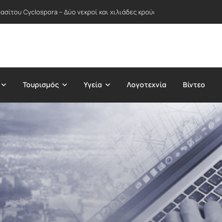
σίτου Cyclospora – Δύο νεκροί και χιλιάδες κρούσματα σε δεκάδες Πολ
Τουρισμός
Υγεία
Λογοτεχνία
Βίντεο