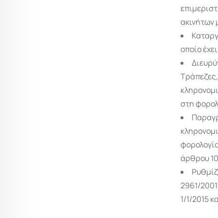
επιμεριστ
ακινήτων 
Καταργ
οποίο έχε
Διευρύ
Τράπεζες,
κληρονομι
στη φορολ
Παραγρ
κληρονομι
φορολογίας
άρθρου 105
Ρυθμίζ
2961/2001
1/1/2015 κ