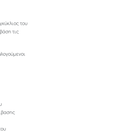
γκύκλιος του
βάση τις
ρολογούμενοι
υ
βίβασης
του