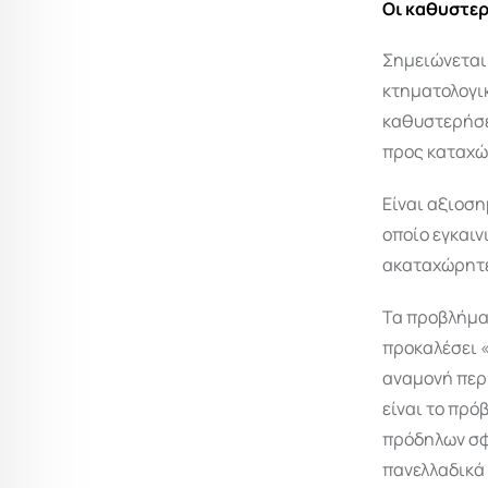
Οι καθυστερ
Σημειώνεται
κτηματολογι
καθυστερήσε
προς καταχώ
Είναι αξιοση
οποίο εγκαιν
ακαταχώρητε
Τα προβλήμα
προκαλέσει 
αναμονή περί
είναι το πρό
πρόδηλων σφ
πανελλαδικά 