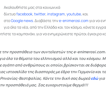
Ακολουθήστε μας στα κοινωνικά
δίκτυα
facebook
,
twitter
,
instagram
,
youtube,
και
στο
Google
news.
Διαβάστε την
e-enimerosi.com
για να ε
για όλα τα νέα, από την Ελλάδα και τον κόσμο, κάνετε εγγ
ατήστε το καμπανάκι για να ενημερώνεστε πρώτοι έγκαιρα κα
 την προσπάθεια των συντελεστών της e-enimerosi.com 
για όλα τα θέματα του ελληνισμού αλλά και του κόσμου. Μ
ε αγάπη από ανθρώπους οι οποίοι βρίσκονται σε διάφορα
ας ιστοσελίδα της διασποράς με έδρα την Γερμανία και το
 Ρηνανίας-Βεστφαλίας. Κάντε την δική σας δωρεά
εδώ
για
ην προσπάθειά μας. Σας ευχαριστούμε θερμά!!!