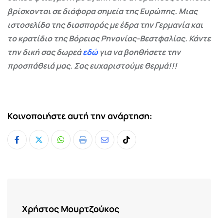
βρίσκονται σε διάφορα σημεία της Ευρώπης. Μιας
ιστοσελίδα της διασποράς με έδρα την Γερμανία και
το κρατίδιο της Βόρειας Ρηνανίας-Βεστφαλίας. Κάντε
την δική σας δωρεά
εδώ
για να βοηθήσετε την
προσπάθειά μας. Σας ευχαριστούμε θερμά!!!
Κοινοποιήστε αυτή την ανάρτηση:
Whatsapp
Print
Share
Tiktok
via
Email
Χρήστος Μουρτζούκος