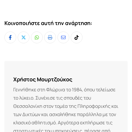
Κοινοποιήστε αυτή την ανάρτηση:
Whatsapp
Print
Share
Tiktok
via
Email
Χρήστος Μουρτζούκος
Γεννήθηκε στη Φλώρινα το 1984, όπου τελείωσε
το λύκειο. Συνέχισε τις σπουδές του
Θεσσαλονίκη στον τομέα της Πληροφορικής και
των Δικτύων και ασχολήθηκε παράλληλα με τον
κλασικό αθλητισμό. Αργότερα εκπλήρωσε τις
στρατιωτικές του υποχρεώσεις, πέρασε από