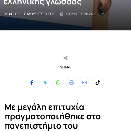
ελληνικής γλώσσας
BY
ΧΡΉΣΤΟΣ ΜΟΥΡΤΖΟΎΚΟΣ
1 ΙΟΥΝΊΟΥ 2026 21:02
SHARE
Whatsapp
Print
Share
Tiktok
via
Email
Με μεγάλη επιτυχία
πραγματοποιήθηκε στο
πανεπιστήμιο του