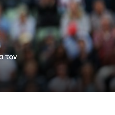
α τον