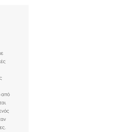
με
κές
ς
ω από
ται
ενός
ταν
ες.