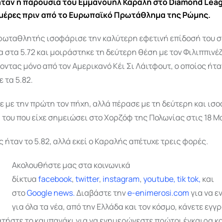
ήταν η παρουσία του Εμμανουήλ Καραλή στο Diamond Lea
 μέρες πριν από το Ευρωπαϊκό Πρωτάθλημα της Ρώμης.
ρωταθλητής ισοφάρισε την καλύτερη εφετινή επίδοσή του σ
α στα 5.72 και μοιράστηκε τη δεύτερη θέση με τον Φιλιππινέ
οντας μόνο από τον Αμερικανό Κέι Σι Λάιτφουτ, ο οποίος ήτα
 τα 5.82.
ξε με την πρώτη τον πήχη, αλλά πέρασε με τη δεύτερη και ισ
 του που είχε σημειώσει στο Χορζόφ της Πολωνίας στις 18 Μ
 ήταν το 5.82, αλλά εκεί ο Καραλής απέτυχε τρεις φορές.
Ακολουθήστε μας στα κοινωνικά
δίκτυα
facebook
,
twitter
,
instagram
,
youtube,
tik tok,
και
στο
Google
news.
Διαβάστε την
e-enimerosi.com
για να 
για όλα τα νέα, από την Ελλάδα και τον κόσμο, κάνετε εγ
ατήστε το καμπανάκι για να ενημερώνεστε πρώτοι έγκαιρα κα