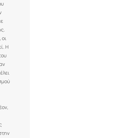
ου
ν
με
ής.
 οι
ί. Η
του
αν
έλει
ισμού
έον,
ς
 στην