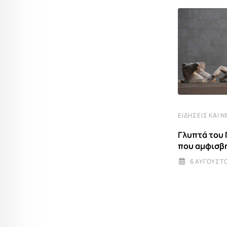
ΕΙΔΉΣΕΙΣ ΚΑΙ Ν
Γλυπτά του 
ΕΚΚΛΗΣΊΑ
που αμφισβη
6 ΑΥΓΟΎΣΤΟ
Του Σωτήρος: Μια παράκληση ελπίδας
και μεταμόρφωσης στον ζώντα
6 ΑΥΓΟΎΣΤΟΥ 2026 7:00