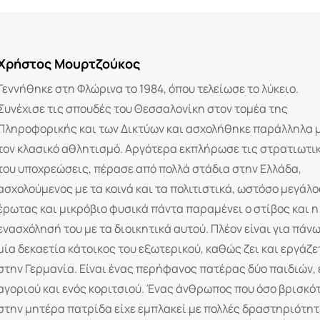
Email
Χρήστος Μουρτζούκος
Γεννήθηκε στη Φλώρινα το 1984, όπου τελείωσε το λύκειο.
Συνέχισε τις σπουδές του Θεσσαλονίκη στον τομέα της
Πληροφορικής και των Δικτύων και ασχολήθηκε παράλληλα 
τον κλασικό αθλητισμό. Αργότερα εκπλήρωσε τις στρατιωτι
του υποχρεώσεις, πέρασε από πολλά στάδια στην Ελλάδα,
ασχολούμενος με τα κοινά και τα πολιτιστικά, ωστόσο μεγάλο
έρωτας και μικρόβιο φυσικά πάντα παραμένει ο στίβος και η
ενασχόλησή του με τα διοικητικά αυτού. Πλέον είναι για πάν
μία δεκαετία κάτοικος του εξωτερικού, καθώς ζει και εργάζε
στην Γερμανία. Είναι ένας περήφανος πατέρας δύο παιδιών, 
αγοριού και ενός κοριτσιού. Ένας άνθρωπος που όσο βρισκό
στην μητέρα πατρίδα είχε εμπλακεί με πολλές δραστηριότητ