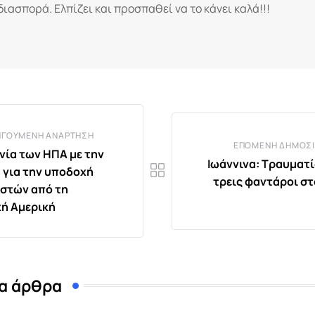
διασπορά. Ελπίζει και προσπαθεί να το κάνει καλά!!!
ΗΓΟΎΜΕΝΗ ΑΝΆΡΤΗΣΗ
ΕΠΌΜΕΝΗ ΔΗΜΟΣΊ
ία των ΗΠΑ με την
Ιωάννινα: Τραυματ
 για την υποδοχή
τρεις φαντάροι στ
στών από τη
κή Αμερική
α άρθρα