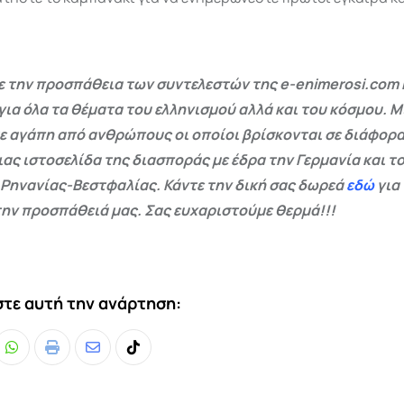
 την προσπάθεια των συντελεστών της e-enimerosi.com 
για όλα τα θέματα του ελληνισμού αλλά και του κόσμου. Μ
ε αγάπη από ανθρώπους οι οποίοι βρίσκονται σε διάφορα
ας ιστοσελίδα της διασποράς με έδρα την Γερμανία και το
 Ρηνανίας-Βεστφαλίας. Κάντε την δική σας δωρεά
εδώ
για
ην προσπάθειά μας. Σας ευχαριστούμε θερμά!!!
τε αυτή την ανάρτηση:
Whatsapp
Print
Share
Tiktok
via