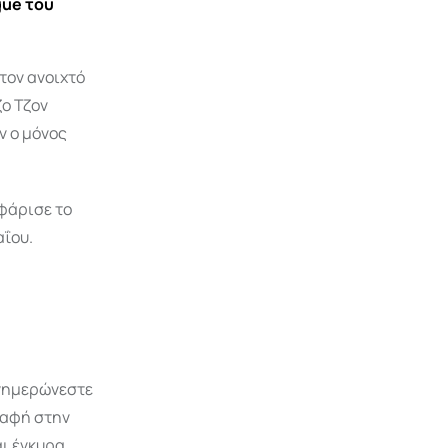
gue του
τον ανοιχτό
ζο Τζον
ν ο μόνος
οφάρισε το
αΐου.
ενημερώνεστε
γραφή στην
ι έγκυρα.