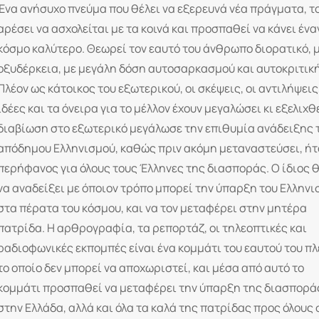
Ένα ανήσυχο πνεύμα που θέλει να εξερευνά νέα πράγματα, τ
αρέσει να ασχολείται με τα κοινά και προσπαθεί να κάνει ένα
κόσμο καλύτερο. Θεωρεί τον εαυτό του άνθρωπο διορατικό, 
οξυδέρκεια, με μεγάλη δόση αυτοσαρκασμού και αυτοκριτικ
Πλέον ως κάτοικος του εξωτερικού, οι σκέψεις, οι αντιλήψεις,
ιδέες και τα όνειρα για το μέλλον έχουν μεγαλώσει κι εξελιχθε
διαβίωση στο εξωτερικό μεγάλωσε την επιθυμία ανάδειξης 
απόδημου Ελληνισμού, καθώς πριν ακόμη μεταναστεύσει, ήτ
περήφανος για όλους τους Έλληνες της διασποράς. Ο ίδιος θ
να αναδείξει με όποιον τρόπο μπορεί την ύπαρξη του Ελλην
στα πέρατα του κόσμου, και να τον μεταφέρει στην μητέρα
πατρίδα. Η αρθρογραφία, τα ρεπορτάζ, οι τηλεοπτικές και
ραδιοφωνικές εκπομπές είναι ένα κομμάτι του εαυτού του πλ
το οποίο δεν μπορεί να αποχωριστεί, και μέσα από αυτό το
κομμάτι προσπαθεί να μεταφέρει την ύπαρξη της διασπορά
στην Ελλάδα, αλλά και όλα τα καλά της πατρίδας προς όλους