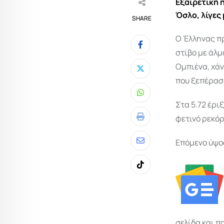
Εξαιρετική 
Όσλο, λίγες
SHARE
Ο Έλληνας π
στίβο με άλμ
Ομπιένα, χάν
που ξεπέρασε
Whatsapp
Στα 5.72 έρι
φετινό ρεκόρ
Print
Επόμενο ύψος
Share
via
Tiktok
Email
σελίδα και π