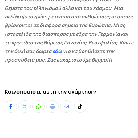
θέματα του ελληνισμού αλλά και του κόσμου. Μια
σελίδα φτιαγμένη με αγάπη από ανθρώπους οι οποίοι
βρίσκονται σε διάφορα σημεία της Ευρώπης. Μιας
ιστοσελίδα της διασποράς με έδρα την Γερμανία και
το κρατίδιο της Βόρειας Ρηνανίας-Βεστφαλίας. Κάντε
την δική σας δωρεά
εδώ
για να βοηθήσετε την
προσπάθειά μας. Σας ευχαριστούμε θερμά!!!
Κοινοποιήστε αυτή την ανάρτηση:
Whatsapp
Print
Share
Tiktok
via
Email