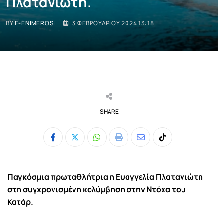
Πλατανιώτη.
BY
E-ENIMEROSI
3 ΦΕΒΡΟΥΑΡΊΟΥ 2024 13:18
SHARE
Whatsapp
Print
Share
Tiktok
via
Email
Παγκόσμια πρωταθλήτρια η Ευαγγελία Πλατανιώτη
στη συγχρονισμένη κολύμβηση στην Ντόχα του
Κατάρ.