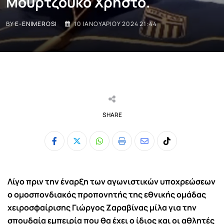
Μουρτζούκο Χρήστο.
BY
E-ENIMEROSI
10 ΙΑΝΟΥΑΡΊΟΥ 2024 21:44
SHARE
Whatsapp
Print
Share
Tiktok
via
Email
Λίγο πριν την έναρξη των αγωνιστικών υποχρεώσεων
ο ομοσπονδιακός προπονητής της εθνικής ομάδας
χειροσφαίρισης Γιώργος Ζαραβίνας μίλα για την
σπουδαία εμπειρία που θα έχει ο ίδιος και οι αθλητές