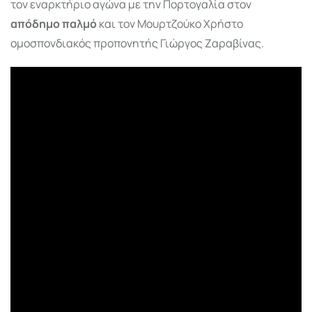
τον εναρκτήριο αγώνα με την Πορτογαλία στον
απόδημο παλμό
και τον Μουρτζούκο Χρήστο
ομοσπονδιακός προπονητής Γιώργος Ζαραβίνας.