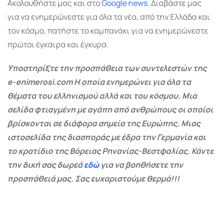
Ακολουθήστε μας και στο
Google
news.
Διαβάστε μας
για να ενημερώνεστε για όλα τα νέα, από την Ελλάδα και
τον κόσμο, πατήστε το καμπανάκι για να ενημερώνεστε
πρώτοι έγκαιρα και έγκυρα.
Υποστηρίξτε την προσπάθεια των συντελεστών της
e-enimerosi.com Η οποία ενημερώνει για όλα τα
θέματα του ελληνισμού αλλά και του κόσμου. Μια
σελίδα φτιαγμένη με αγάπη από ανθρώπους οι οποίοι
βρίσκονται σε διάφορα σημεία της Ευρώπης. Μιας
ιστοσελίδα της διασποράς με έδρα την Γερμανία και
το κρατίδιο της Βόρειας Ρηνανίας-Βεστφαλίας. Κάντε
την δική σας δωρεά
εδώ
για να βοηθήσετε την
προσπάθειά μας. Σας ευχαριστούμε θερμά!!!