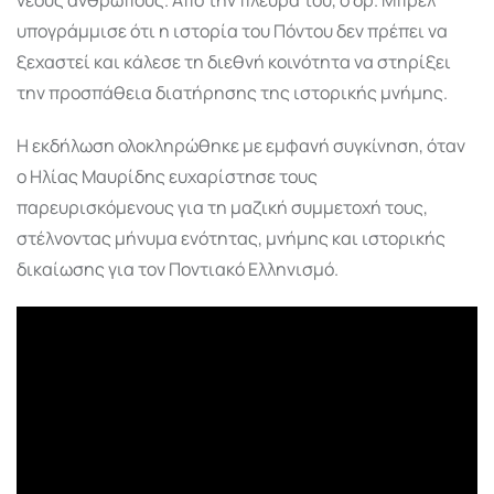
υπογράμμισε ότι η ιστορία του Πόντου δεν πρέπει να
ξεχαστεί και κάλεσε τη διεθνή κοινότητα να στηρίξει
την προσπάθεια διατήρησης της ιστορικής μνήμης.
Η εκδήλωση ολοκληρώθηκε με εμφανή συγκίνηση, όταν
ο Ηλίας Μαυρίδης ευχαρίστησε τους
παρευρισκόμενους για τη μαζική συμμετοχή τους,
στέλνοντας μήνυμα ενότητας, μνήμης και ιστορικής
δικαίωσης για τον Ποντιακό Ελληνισμό.