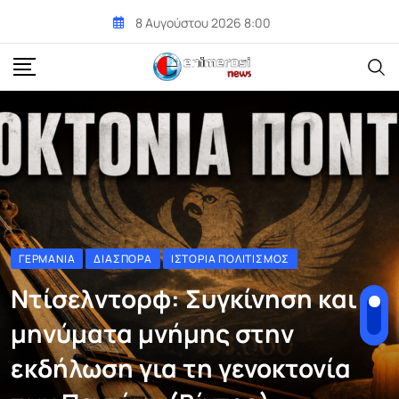
Skip
8 Αυγούστου 2026 8:00
to
content
ΓΕΡΜΑΝΊΑ
ΔΙΑΣΠΟΡΆ
ΙΣΤΟΡΊΑ ΠΟΛΙΤΙΣΜΌΣ
Ντίσελντορφ: Συγκίνηση και
μηνύματα μνήμης στην
εκδήλωση για τη γενοκτονία