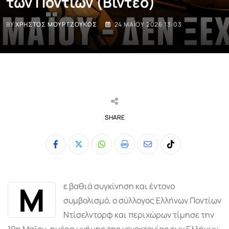
των Ποντίων (Βίντεο)
BY
ΧΡΉΣΤΟΣ ΜΟΥΡΤΖΟΎΚΟΣ
24 ΜΑΪ́ΟΥ 2026 13:03
SHARE
Whatsapp
Print
Share
Tiktok
via
Email
Μ
ε βαθιά συγκίνηση και έντονο
συμβολισμό, ο σύλλογος Ελλήνων Ποντίων
Ντίσελντορφ και περιχώρων τίμησε την
19η Μαΐου, ημέρα μνήμης της γενοκτονίας των Ελλήνων