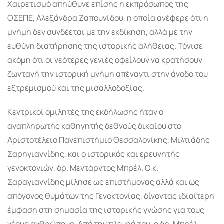
Χαιρετισμό απηύθυνε επίσης η εκπρόσωπος της
ΟΣΕΠΕ, Αλεξάνδρα Ζαπουνίδου, η οποία ανέφερε ότι η
μνήμη δεν συνδέεται με την εκδίκηση, αλλά με την
ευθύνη διατήρησης της ιστορικής αλήθειας. Τόνισε
ακόμη ότι οι νεότερες γενιές οφείλουν να κρατήσουν
ζωντανή την ιστορική μνήμη απέναντι στην άνοδο του
εξτρεμισμού και της μισαλλοδοξίας.
Κεντρικοί ομιλητές της εκδήλωσης ήταν ο
αναπληρωτής καθηγητής δεθνούς δικαίου στο
Αριστοτέλειο Πανεπιστήμιο Θεσσαλονίκης, Μιλτιάδης
Σαρηγιαννίδης, και ο ιστορικός και ερευνητής
γενοκτονιών, δρ. Μεντάρντος Μπρέλ. Ο κ.
Σαραγιαννίδης μίλησε ως επιστήμονας αλλά και ως
απόγονος θυμάτων της Γενοκτονίας, δίνοντας ιδιαίτερη
έμφαση στη σημασία της ιστορικής γνώσης για τους
νέους ανθρώπους. Από την πλευρά του, ο δρ. Μπρέλ