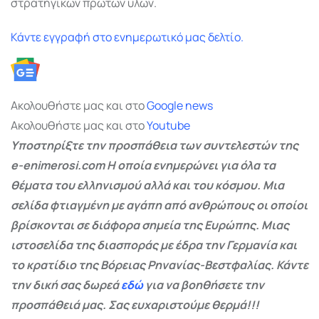
στρατηγικών πρώτων υλών.
Κάντε εγγραφή στο ενημερωτικό μας δελτίο.
Ακολουθήστε μας και στο
Google
news
Ακολουθήστε μας και στο
Youtube
Υποστηρίξτε την προσπάθεια των συντελεστών της
e-enimerosi.com Η οποία ενημερώνει για όλα τα
θέματα του ελληνισμού αλλά και του κόσμου. Μια
σελίδα φτιαγμένη με αγάπη από ανθρώπους οι οποίοι
βρίσκονται σε διάφορα σημεία της Ευρώπης. Μιας
ιστοσελίδα της διασποράς με έδρα την Γερμανία και
το κρατίδιο της Βόρειας Ρηνανίας-Βεστφαλίας. Κάντε
την δική σας δωρεά
εδώ
για να βοηθήσετε την
προσπάθειά μας. Σας ευχαριστούμε θερμά!!!