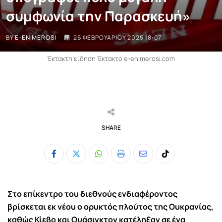
συμφωνία την Παρασκευή»
BY
E-ENIMEROSI
26 ΦΕΒΡΟΥΑΡΊΟΥ 2025 18:07
Έκτακτη είδηση Έκτακτο e-enimerosi.com
SHARE
Whatsapp
Print
Share
Tiktok
via
Email
Στο επίκεντρο του διεθνούς ενδιαφέροντος
βρίσκεται εκ νέου ο ορυκτός πλούτος της Ουκρανίας,
καθώς Κίεβο και Ουάσιγκτον κατέληξαν σε ένα