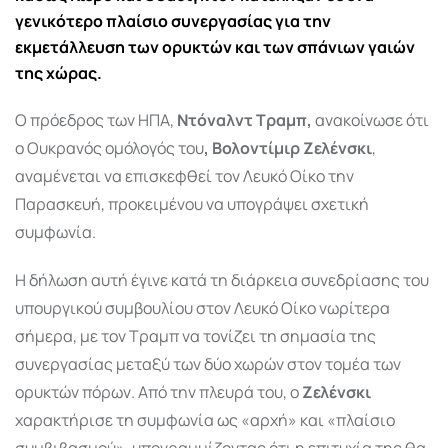
γενικότερο πλαίσιο συνεργασίας για την
εκμετάλλευση των ορυκτών και των σπάνιων γαιών
της χώρας.
Ο πρόεδρος των ΗΠΑ,
Ντόναλντ Τραμπ,
ανακοίνωσε ότι
ο Ουκρανός ομόλογός του
, Βολοντίμιρ Ζελένσκι
,
αναμένεται να επισκεφθεί τον Λευκό Οίκο την
Παρασκευή, προκειμένου να υπογράψει σχετική
συμφωνία.
Η δήλωση αυτή έγινε κατά τη διάρκεια συνεδρίασης του
υπουργικού συμβουλίου στον Λευκό Οίκο νωρίτερα
σήμερα, με τον Τραμπ να τονίζει τη σημασία της
συνεργασίας μεταξύ των δύο χωρών στον τομέα των
ορυκτών πόρων. Από την πλευρά του, ο
Ζελένσκι
χαρακτήρισε τη συμφωνία ως «αρχή» και «πλαίσιο
συμβιβασμού», υπογραμμίζοντας ότι η επιτυχία της θα