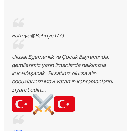
Bahriye
@Bahriye1773
Ulusal Egemenlik ve Çocuk Bayramında;
gemilerimiz yarın limanlarda halkımızla
kucaklaşacak…Fırsatınız olursa alın
çocuklarınızı Mavi Vatan’ın kahramanlarını
ziyaret edin….