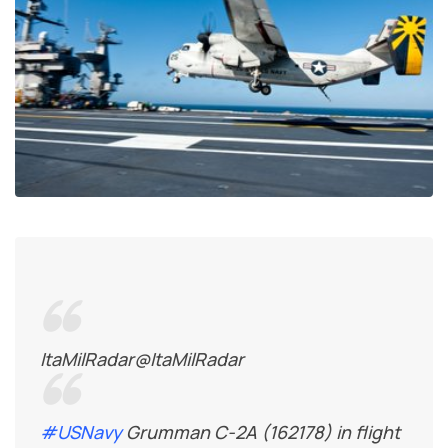
ItaMilRadar
@ItaMilRadar
#
USNavy
Grumman C-2A (162178) in flight