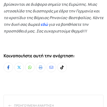
βρίσκονται σε διάφορα σημεία της Ευρώπης. Μιας
ιστοσελίδα της διασποράς με έδρα την Γερμανία και
το κρατίδιο της Βόρειας Ρηνανίας-Βεστφαλίας. Κάντε
την δική σας δωρεά
εδώ
για να βοηθήσετε την
προσπάθειά μας. Σας ευχαριστούμε θερμά!!!
Κοινοποιήστε αυτή την ανάρτηση:
Whatsapp
Print
Share
Tiktok
via
Email
ΠΡΟΗΓΟΎΜΕΝΗ ΑΝΆΡΤΗΣΗ