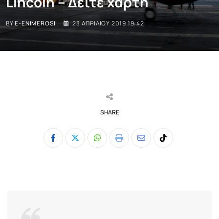
Lincoln – Δείτε χάρτη
BY
E-ENIMEROSI
23 ΑΠΡΙΛΊΟΥ 2019 19:42
SHARE
Whatsapp
Print
Share
Tiktok
via
Email