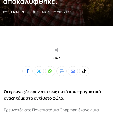
αποκαλύφθηκε.
BY
E-ENIMEROSI
26 ΜΑΡΤΊΟΥ 2023 13:25
SHARE
Whatsapp
Print
Share
Tiktok
via
Email
Οι έρευνες έφεραν στο φως αυτό που πραγματικά
αναζητάμε στο αντίθετο φύλο.
Ερευνητές στο Πανεπιστήμιο Chapman έκαναν μια