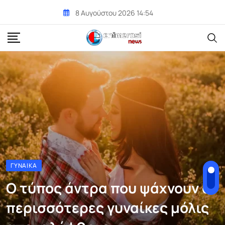
Skip
8 Αυγούστου 2026 14:54
to
content
ΓΥΝΑΊΚΑ
Ο τύπος άντρα που ψάχνουν οι
περισσότερες γυναίκες μόλις