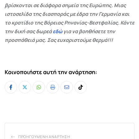
βρίσκονται σε διάφορα σημεία της Ευρώπης. Μιας
ιστοσελίδα της διασποράς με έδρα την Γερμανία και
το κρατίδιο της Βόρειας Ρηνανίας-Βεστφαλίας. Κάντε
την δική σας δωρεά
εδώ
για να βοηθήσετε την
προσπάθειά μας. Σας ευχαριστούμε θερμά!!!
Κοινοποιήστε αυτή την ανάρτηση:
Whatsapp
Print
Share
Tiktok
via
Email
ΠΡΟΗΓΟΎΜΕΝΗ ΑΝΆΡΤΗΣΗ