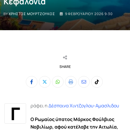
Κεφαλονιά
BY
ΧΡΉΣΤΟΣ ΜΟΥΡΤΖΟΎΚΟΣ
9 ΦΕΒΡΟΥΑΡΊΟΥ 2026 9:30
SHARE
Whatsapp
Print
Share
Tiktok
via
Email
Γ
ράφει η
Δέσποινα Χιντζογλου-Αμασλιδου
Ο Ρωμαίος ύπατος Μάρκος Φούλβιος
Νοβιλίωρ, αφού κατέλαβε την Αιτωλία,