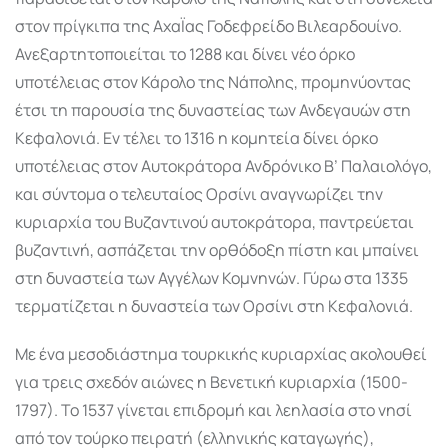
στον πρίγκιπα της ΑχαΪας Γοδεφρείδο Βιλεαρδουίνο.
Ανεξαρτητοποιείται το 1288 και δίνει νέο όρκο
υποτέλειας στον Κάρολο της Νάπολης, προμηνύοντας
έτσι τη παρουσία της δυναστείας των Ανδεγαυών στη
Κεφαλονιά. Εν τέλει το 1316 η κομητεία δίνει όρκο
υποτέλειας στον Αυτοκράτορα Ανδρόνικο Β’ Παλαιολόγο,
και σύντομα ο τελευταίος Ορσίνι αναγνωρίζει την
κυριαρχία του Βυζαντινού αυτοκράτορα, παντρεύεται
βυζαντινή, ασπάζεται την ορθόδοξη πίστη και μπαίνει
στη δυναστεία των Αγγέλων Κομνηνών. Γύρω στα 1335
τερματίζεται η δυναστεία των Ορσίνι στη Κεφαλονιά.
Με ένα μεσοδιάστημα τουρκικής κυριαρχίας ακολουθεί
για τρεις σχεδόν αιώνες η Βενετική κυριαρχία (1500-
1797). Το 1537 γίνεται επιδρομή και λεηλασία στο νησί
από τον τούρκο πειρατή (ελληνικής καταγωγής),