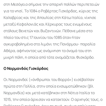
στη Μεσόγειο σήμανε την απαρχή πολλών περιπετειών
για το νησί. Το 1084 ο Ροβέρτος Γισκάρδος, κύριος της
Καλαβρίας και της Απουλίας στη Κάτω Ιταλία, νίκησε
μεταξύ Κεφαλονιάς και Κέρκυρας τους ενωμένους
στόλους Βενετών και Βυζαντινών. Πέθανε μέσα στο
πλοίο του στις 17 Ιουνίου του 1085 όταν ήταν
αγκυροβολημένο στο λιμάνι της Πανόρμου- παραλία
Αθέρα, αφήνοντας ως ανάμνηση το όνομά του στη
μικρή πόλη, η οποία από τότε ονομάζεται Φισκάρδο.
Ο Νορμανδός Γισκάρδος
Οι Νορμανδοί («άνθρωποι του Βορρά») εισέβαλλαν
πρώτα στη Γαλλία, στην οποία ενσωματώθηκαν (βλ.
Νορμανδία) και μετά κατέβηκαν στη Νότια Ιταλία το
1015, την οποία άρχισαν να κατακτούν. Ο αρχηγός τους, ο
Ροβέρτος Γισκάρδος, άρχισε σιγά-σιγά να απλώνεται