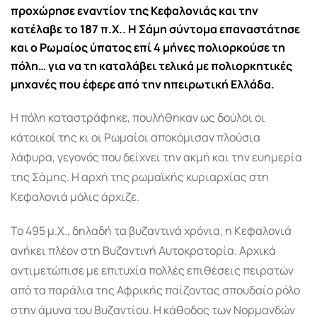
προχώρησε εναντίον της Κεφαλονιάς και την
κατέλαβε το 187 π.Χ.. Η Σάμη σύντομα επαναστάτησε
και ο Ρωμαίος ύπατος επί 4 μήνες πολιορκούσε τη
πόλη… για να τη καταλάβει τελικά με πολιορκητικές
μηχανές που έφερε από την ηπειρωτική Ελλάδα.
Η πόλη καταστράφηκε, πουλήθηκαν ως δούλοι οι
κάτοικοί της κι οι Ρωμαίοι αποκόμισαν πλούσια
λάφυρα, γεγονός που δείχνει την ακμή και την ευημερία
της Σάμης. Η αρχή της ρωμαϊκής κυριαρχίας στη
Κεφαλονιά μόλις άρχιζε.
Το 495 μ.Χ., δηλαδή τα βυζαντινά χρόνια, η Κεφαλονιά
ανήκει πλέον στη Βυζαντινή Αυτοκρατορία. Αρχικά
αντιμετώπισε με επιτυχία πολλές επιθέσεις πειρατών
από τα παράλια της Αφρικής παίζοντας σπουδαίο ρόλο
στην άμυνα του Βυζαντίου. Η κάθοδος των Νορμανδών