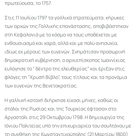
πρωτεύουσα, το 1757.
Στις 11 Ιουλίου 1797 τα γαλλικά στρατεύματα, κήρυκες
των αρχών της Γαλλικής επανάστασης, αποβιβάστηκαν
στη Κεφαλονιά με το κόσμο να τους υποδέχεται με
ενθουσιασμό και χαρά, αλλά και με πολύ ανησυχία,
ιδίως εκ μέρους των ευγενών. Σχημάτισαν προσωρινή
δημοκρατική κυβέρνηση, ο αρχιεπίσκοπος Ιωαννίκιος
ευλόγησε το ” δέντρο της ελευθερίας” και έριξαν στις
φλόγες τη ”Χρυσή Βίβλο”, τους τίτλους και τα προνόμια
των ευγενών της Βενετοκρατίας.
Η γαλλική κατοχή διήρκησε είκοσι μήνες, καθώς οι
στόλοι της Ρωσίας και της Τουρκίας έφτασαν στο
Αργοστόλι στις 29 Οκτωβρίου 1798. Η δημιουργία της
Ιόνιου Πολιτείας υπό την επικυριαρχία του σουλτάνου με
τη συνθήκη της Κωνσταντινούπολης (21 Μαρτίου 1800)