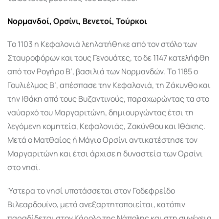
Νορμανδοί, Ορσίνι, Βενετοί, Τούρκοι
Το 1103 η Κεφαλονιά λεηλατήθηκε από τον στόλο των
Σταυροφόρων και τους Γενουάτες, το δε 1147 κατελήφθη
από τον Ρογήρο Β’, βασιλιά των Νορμανδών. Το 1185 ο
Γουλιέλμος Β’, απέσπασε την Κεφαλονιά, τη Ζάκυνθο και
την Ιθάκη από τους Βυζαντινούς, παραχωρώντας τα στο
ναύαρχό του Μαργαριτώνη, δημιουργώντας έτσι τη
λεγόμενη κομητεία, Κεφαλονιάς, Ζακύνθου και Ιθάκης.
Μετά ο Ματθαίος ή Μάγιο Ορσίνι αντικατέστησε τον
Μαργαριτώνη και έτσι άρχισε η δυναστεία των Ορσίνι
στο νησί.
Ύστερα το νησί υποτάσσεται στον Γοδεφρείδο
Βιλεαρδουίνο, μετά ανεξαρτητοποιείται, κατόπιν
παραδίδεται στον Κάρολο της Νάπολης και στη συνέχεια