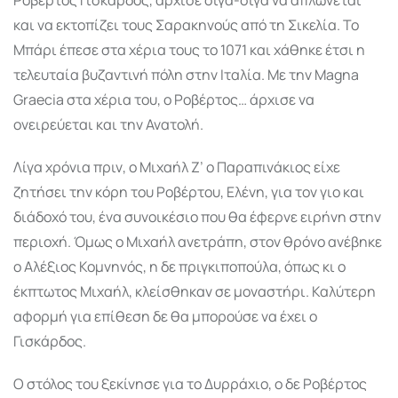
και να εκτοπίζει τους Σαρακηνούς από τη Σικελία. Το
Μπάρι έπεσε στα χέρια τους το 1071 και χάθηκε έτσι η
τελευταία βυζαντινή πόλη στην Ιταλία. Με την Magna
Graecia στα χέρια του, ο Ροβέρτος… άρχισε να
ονειρεύεται και την Ανατολή.
Λίγα χρόνια πριν, ο Μιχαήλ Ζ’ ο Παραπινάκιος είχε
ζητήσει την κόρη του Ροβέρτου, Ελένη, για τον γιο και
διάδοχό του, ένα συνοικέσιο που θα έφερνε ειρήνη στην
περιοχή. Όμως ο Μιχαήλ ανετράπη, στον θρόνο ανέβηκε
ο Αλέξιος Κομνηνός, η δε πριγκιποπούλα, όπως κι ο
έκπτωτος Μιχαήλ, κλείσθηκαν σε μοναστήρι. Καλύτερη
αφορμή για επίθεση δε θα μπορούσε να έχει ο
Γισκάρδος.
Ο στόλος του ξεκίνησε για το Δυρράχιο, ο δε Ροβέρτος