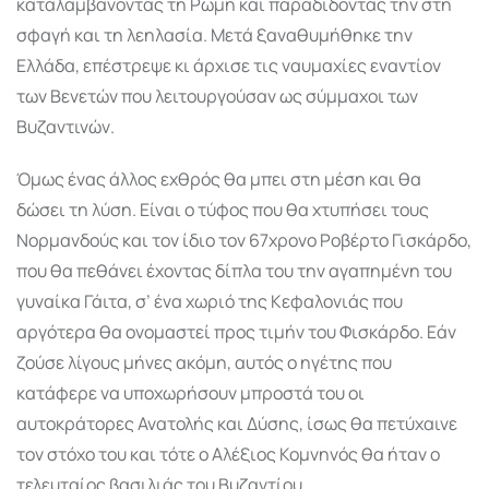
καταλαμβάνοντας τη Ρώμη και παραδίδοντάς την στη
σφαγή και τη λεηλασία. Μετά ξαναθυμήθηκε την
Ελλάδα, επέστρεψε κι άρχισε τις ναυμαχίες εναντίον
των Βενετών που λειτουργούσαν ως σύμμαχοι των
Βυζαντινών.
Όμως ένας άλλος εχθρός θα μπει στη μέση και θα
δώσει τη λύση. Είναι ο τύφος που θα χτυπήσει τους
Νορμανδούς και τον ίδιο τον 67χρονο Ροβέρτο Γισκάρδο,
που θα πεθάνει έχοντας δίπλα του την αγαπημένη του
γυναίκα Γάιτα, σ’ ένα χωριό της Κεφαλονιάς που
αργότερα θα ονομαστεί προς τιμήν του Φισκάρδο. Εάν
ζούσε λίγους μήνες ακόμη, αυτός ο ηγέτης που
κατάφερε να υποχωρήσουν μπροστά του οι
αυτοκράτορες Ανατολής και Δύσης, ίσως θα πετύχαινε
τον στόχο του και τότε ο Αλέξιος Κομνηνός θα ήταν ο
τελευταίος βασιλιάς του Βυζαντίου.