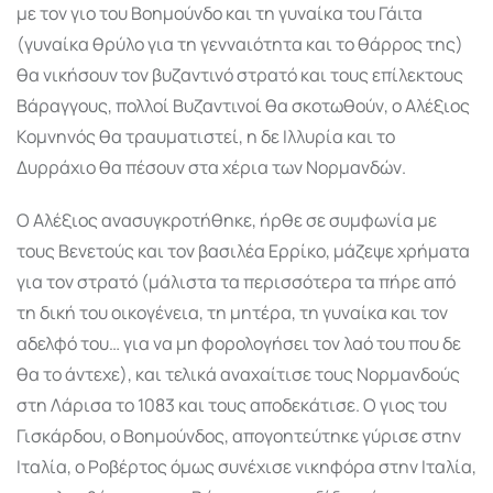
με τον γιο του Βοημούνδο και τη γυναίκα του Γάιτα
(γυναίκα θρύλο για τη γενναιότητα και το θάρρος της)
θα νικήσουν τον βυζαντινό στρατό και τους επίλεκτους
Βάραγγους, πολλοί Βυζαντινοί θα σκοτωθούν, ο Αλέξιος
Κομνηνός θα τραυματιστεί, η δε Ιλλυρία και το
Δυρράχιο θα πέσουν στα χέρια των Νορμανδών.
Ο Αλέξιος ανασυγκροτήθηκε, ήρθε σε συμφωνία με
τους Βενετούς και τον βασιλέα Ερρίκο, μάζεψε χρήματα
για τον στρατό (μάλιστα τα περισσότερα τα πήρε από
τη δική του οικογένεια, τη μητέρα, τη γυναίκα και τον
αδελφό του… για να μη φορολογήσει τον λαό του που δε
θα το άντεχε), και τελικά αναχαίτισε τους Νορμανδούς
στη Λάρισα το 1083 και τους αποδεκάτισε. Ο γιος του
Γισκάρδου, ο Βοημούνδος, απογοητεύτηκε γύρισε στην
Ιταλία, ο Ροβέρτος όμως συνέχισε νικηφόρα στην Ιταλία,