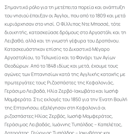
Σημαντικό ρόλο για τη μετέπειτα πορεία και ανάπτυξη
του νησιού έπαιξαν οι Άγγλοι, που από το 1809 και μετά
κυριάρχησαν στο νησί. Ο Φίλλιπος Ντε Μποσσέ, τότε
διοικητής, κατασκεύασε δρόμους στο Αργοστόλι και τη
Λειβαθό, αλλά και τη γνωστή γέφυρα του Δραπάνου.
Κατασκευάστηκαν επίσης το Δικαστικό Μέγαρο
Αργοστολίου, το Τελωνείο και το Φανάρι των Αγίων
Θεοδώρων. Από το 1848 ιδίως και μετά, έχουμε τους
αγώνες των Επτανησίων κατά της Αγγλικής κατοχής με
πρωτεργάτες τους Ριζοσπάστες της Κεφαλονιάς,
Γεράσιμο Λειβαδά, Ηλία Ζερβό-Ιακωβάτο και Ιωσήφ
Μομφεράτο. Στις εκλογές του 1850 για την Ένατη Βουλή
της Επτανήσου, εξελέγησαν στη Κεφαλονιά οι
ριζοσπάστες Ηλίας Ζερβός, Ιωσήφ Μομφεράτος,
Γεράσιμος Λειβαδάς, Ιωάννης Τυπάλδος – Καπελέτος,
Δοτοράτος, Γεώργιος Τυπάλδος – Ιακωβάτος και