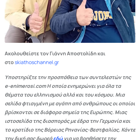
Ακολουθείστε τον Γιάννη Αποστολίδη και
στο
skiathoschannel.gr
Υποστηρίξτε την προσπάθεια των συντελεστών της
e-enimerosi.com Η οποία ενημερώνει για όλα τα
θέματα του ελληνισμού αλλά και του κόσμου. Μια
σελίδα φτιαγμένη με αγάπη από ανθρώπους οι οποίοι
βρίσκονται σε διάφορα σημεία της Ευρώπης. Μιας
ιστοσελίδα της διασποράς με έδρα την Γερμανία και
το κρατίδιο της Βόρειας Ρηνανίας-Βεστφαλίας. Κάντε
την δική σας δωρεά
εδώ
για να βοηθήσετε την