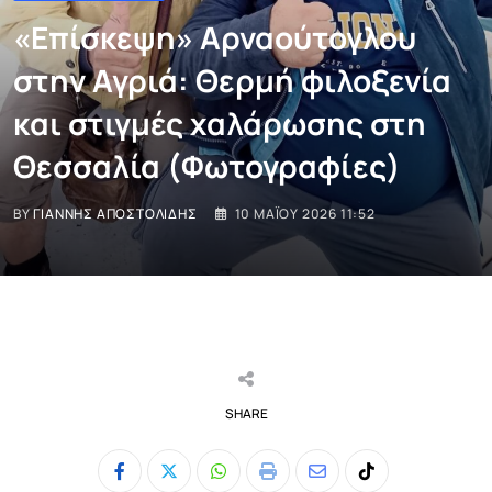
«Επίσκεψη» Αρναούτογλου
στην Αγριά: Θερμή φιλοξενία
και στιγμές χαλάρωσης στη
Θεσσαλία (Φωτογραφίες)
BY
ΓΙΆΝΝΗΣ ΑΠΟΣΤΟΛΊΔΗΣ
10 ΜΑΪ́ΟΥ 2026 11:52
SHARE
Whatsapp
Print
Share
Tiktok