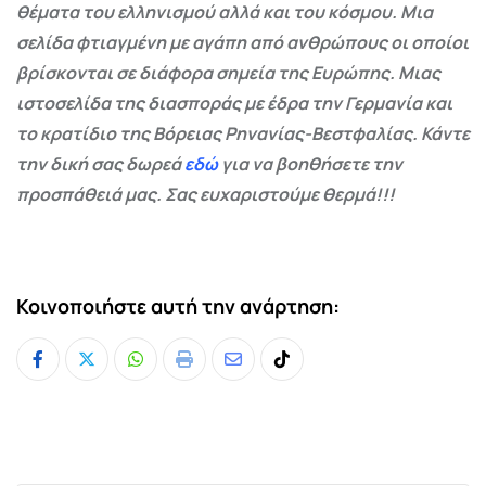
θέματα του ελληνισμού αλλά και του κόσμου. Μια
σελίδα φτιαγμένη με αγάπη από ανθρώπους οι οποίοι
βρίσκονται σε διάφορα σημεία της Ευρώπης. Μιας
ιστοσελίδα της διασποράς με έδρα την Γερμανία και
το κρατίδιο της Βόρειας Ρηνανίας-Βεστφαλίας. Κάντε
την δική σας δωρεά
εδώ
για να βοηθήσετε την
προσπάθειά μας. Σας ευχαριστούμε θερμά!!!
Κοινοποιήστε αυτή την ανάρτηση:
Whatsapp
Print
Share
Tiktok
via
Email