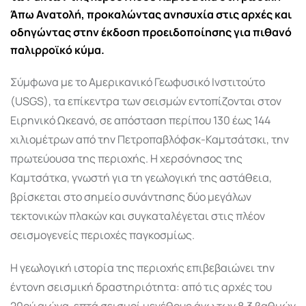
Άπω Ανατολή, προκαλώντας ανησυχία στις αρχές και
οδηγώντας στην έκδοση προειδοποίησης για πιθανό
παλιρροϊκό κύμα.
Σύμφωνα με το Αμερικανικό Γεωφυσικό Ινστιτούτο
(USGS), τα επίκεντρα των σεισμών εντοπίζονται στον
Ειρηνικό Ωκεανό, σε απόσταση περίπου 130 έως 144
χιλιομέτρων από την Πετροπαβλόφσκ-Καμτσάτσκι, την
πρωτεύουσα της περιοχής. Η χερσόνησος της
Καμτσάτκα, γνωστή για τη γεωλογική της αστάθεια,
βρίσκεται στο σημείο συνάντησης δύο μεγάλων
τεκτονικών πλακών και συγκαταλέγεται στις πλέον
σεισμογενείς περιοχές παγκοσμίως.
Η γεωλογική ιστορία της περιοχής επιβεβαιώνει την
έντονη σεισμική δραστηριότητα: από τις αρχές του
20ού αιώνα, επτά σεισμοί μεγέθους άνω των 8,3 βαθμών