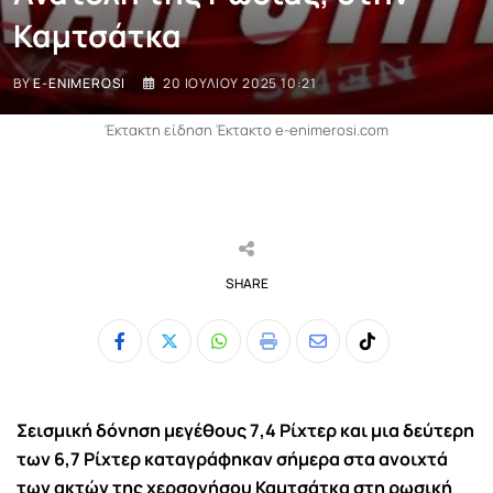
Καμτσάτκα
BY
E-ENIMEROSI
20 ΙΟΥΛΊΟΥ 2025 10:21
Έκτακτη είδηση Έκτακτο e-enimerosi.com
SHARE
Whatsapp
Print
Share
Tiktok
via
Email
Σεισμική δόνηση μεγέθους 7,4 Ρίχτερ και μια δεύτερη
των 6,7 Ρίχτερ καταγράφηκαν σήμερα στα ανοιχτά
των ακτών της χερσονήσου Καμτσάτκα στη ρωσική