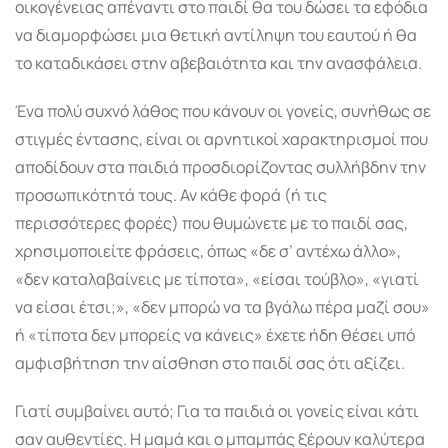
οικογένειας απέναντι στο παιδί θα του δώσει τα εφόδια
να διαμορφώσει μια θετική αντίληψη του εαυτού ή θα
το καταδικάσει στην αβεβαιότητα και την ανασφάλεια.
Ένα πολύ συχνό λάθος που κάνουν οι γονείς, συνήθως σε
στιγμές έντασης, είναι οι αρνητικοί χαρακτηρισμοί που
αποδίδουν στα παιδιά προσδιορίζοντας συλλήβδην την
προσωπικότητά τους. Αν κάθε φορά (ή τις
περισσότερες φορές) που θυμώνετε με το παιδί σας,
χρησιμοποιείτε φράσεις, όπως «δε σ’ αντέχω άλλο»,
«δεν καταλαβαίνεις με τίποτα», «είσαι τούβλο», «γιατί
να είσαι έτσι;», «δεν μπορώ να τα βγάλω πέρα μαζί σου»
ή «τίποτα δεν μπορείς να κάνεις» έχετε ήδη θέσει υπό
αμφισβήτηση την αίσθηση στο παιδί σας ότι αξίζει.
Γιατί συμβαίνει αυτό; Για τα παιδιά οι γονείς είναι κάτι
σαν αυθεντίες. Η μαμά και ο μπαμπάς ξέρουν καλύτερα