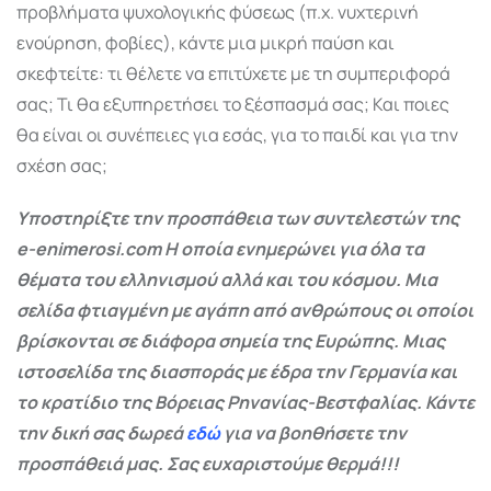
προβλήματα ψυχολογικής φύσεως (π.χ. νυχτερινή
ενούρηση, φοβίες), κάντε μια μικρή παύση και
σκεφτείτε: τι θέλετε να επιτύχετε με τη συμπεριφορά
σας; Τι θα εξυπηρετήσει το ξέσπασμά σας; Και ποιες
θα είναι οι συνέπειες για εσάς, για το παιδί και για την
σχέση σας;
Υποστηρίξτε την προσπάθεια των συντελεστών της
e-enimerosi.com Η οποία ενημερώνει για όλα τα
θέματα του ελληνισμού αλλά και του κόσμου. Μια
σελίδα φτιαγμένη με αγάπη από ανθρώπους οι οποίοι
βρίσκονται σε διάφορα σημεία της Ευρώπης. Μιας
ιστοσελίδα της διασποράς με έδρα την Γερμανία και
το κρατίδιο της Βόρειας Ρηνανίας-Βεστφαλίας. Κάντε
την δική σας δωρεά
εδώ
για να βοηθήσετε την
προσπάθειά μας. Σας ευχαριστούμε θερμά!!!