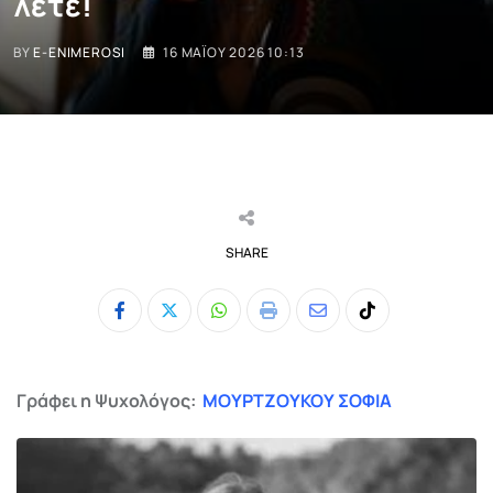
λέτε!
BY
E-ENIMEROSI
16 ΜΑΪ́ΟΥ 2026 10:13
SHARE
Whatsapp
Print
Share
Tiktok
via
Email
Γράφει η Ψυχολόγος:
ΜΟΥΡΤΖΟΥΚΟΥ ΣΟΦΙΑ