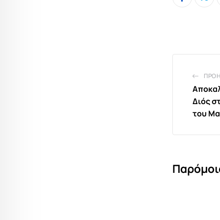
ΠΡΟ
Αποκαλ
Διός σ
του Μα
Παρόμοι