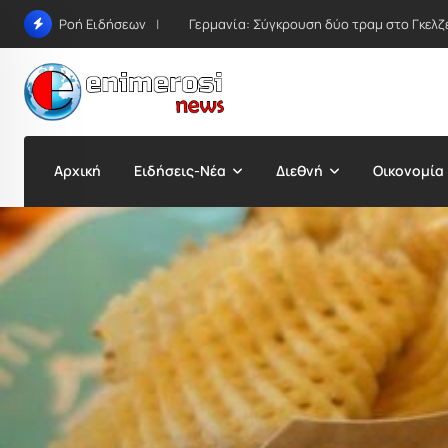
Skip
Γερμανία: Σύγκρουση δύο τραμ στο Γκελζε
Ροή Ειδήσεων
to
content
Αρχική
Ειδήσεις-Νέα
Διεθνή
Οικονομία