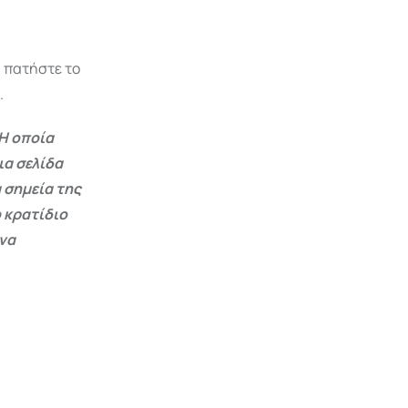
, πατήστε το
.
Η οποία
ια σελίδα
 σημεία της
 κρατίδιο
 να