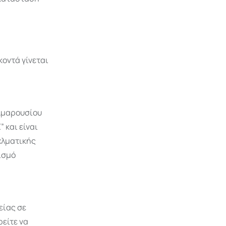
κοντά γίνεται
,
 Αμαρουσίου
 και είναι
ελματικής
ισμό
είας σε
ρείτε να