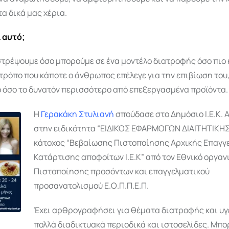
τα δικά μας χέρια.
ι αυτό;
στρέψουμε όσο μπορούμε σε ένα μοντέλο διατροφής όσο πιο 
τρόπο που κάποτε ο άνθρωπος επέλεγε για την επιβίωση του
 όσο το δυνατόν περισσότερο από επεξεργασμένα προϊόντα.
Η
Γερακάκη Στυλιανή
σπούδασε στο Δημόσιο Ι.Ε.Κ.
στην ειδικότητα “ΕΙΔΙΚΟΣ ΕΦΑΡΜΟΓΩΝ ΔΙΑΙΤΗΤΙΚΗΣ”
κάτοχος “Βεβαίωσης Πιστοποίησης Αρχικής Επαγγ
Κατάρτισης αποφοίτων Ι.Ε.Κ” από τον Εθνικό οργαν
Πιστοποίησης προσόντων και επαγγελματικού
προσανατολισμού Ε.Ο.Π.Π.Ε.Π.
Έχει αρθρογραφήσει για θέματα διατροφής και υγ
πολλά διαδικτυακά περιοδικά και ιστοσελίδες. Μπο