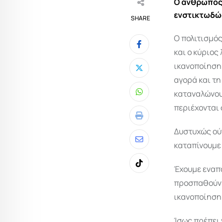
Ο άνθρωπος 
ενστικτωδώς
SHARE
Ο πολιτισμός
και ο κύριος
ικανοποίηση 
αγορά και τη
καταναλώνου
Whatsapp
περιέχονται 
Print
Δυστυχώς ούτ
καταπίνουμε
Share
via
Έχουμε εναπο
Tiktok
Email
προσπαθούν ν
ικανοποίηση
Ίσως πρέπει