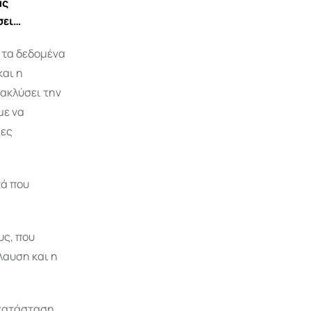
ας
σει…
 τα δεδομένα
και η
ακλύσει την
με να
ίες
τά που
υς, που
λαυση και η
 κατάσταση