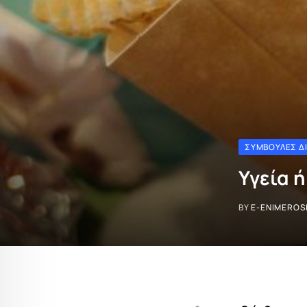
ΣΥΜΒΟΥΛΈΣ Δ
Υγεία 
BY
E-ENIMEROS