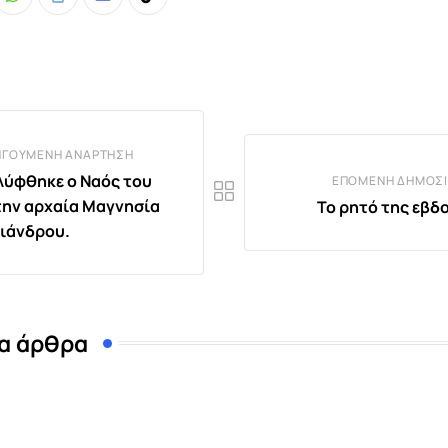
Whatsapp
Print
Share
Tiktok
via
Email
ΗΓΟΎΜΕΝΗ ΑΝΆΡΤΗΣΗ
ύφθηκε ο Ναός του
ΕΠΌΜΕΝΗ ΔΗΜΟΣΊ
την αρχαία Μαγνησία
Το ρητό της εβδ
ιάνδρου.
α άρθρα