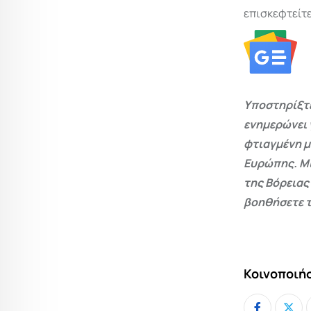
επισκεφτείτε
Υποστηρίξτε
ενημερώνει 
φτιαγμένη μ
Ευρώπης. Μι
της Βόρειας
βοηθήσετε τ
Κοινοποιήσ