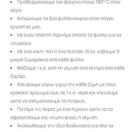
ο
Προθερμαίνουμε τον φούρνο στους 180
C στον
αέρα.
Απλώνουμε τα δύο φύλλα κουρού στον πάγκο
εργασίας μας.
Με έναν πλάστη περνάμε απαλά τα φύλλα για να
ισιώσουν.
Με ένα κουπ-πατ ή ένα πιατάκι 10 εκ. κόβουμε 9
μικρά ζυμαράκια από κάθε φύλλο.
Βάζουμε 1 κ.σ. από τη γέμιση στο κέντρο από κάθε
ζυμάρι.
Αλείφουμε γύρω-γύρω την κάθε ζύμη με τους
κρόκους αραιωμένους σε 1 κ.σ. νερό και κλείνουμε
ώστε να σχηματίσουμε τα πιτάκια.
Πατάμε τις άκρες με ένα πιρούνι ώστε να τα
σφραγίσουμε και να μην φύγει η γέμιση.
Ακολουθούμε την ίδια διαδικασία για όλα τα