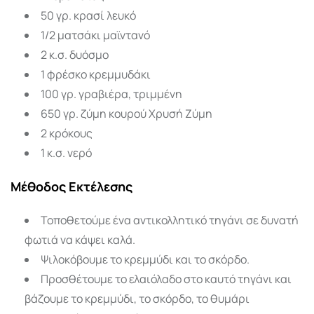
50 γρ. κρασί λευκό
1/2 ματσάκι μαϊντανό
2 κ.σ. δυόσμο
1 φρέσκο κρεμμυδάκι
100 γρ. γραβιέρα, τριμμένη
650 γρ. ζύμη κουρού Χρυσή Ζύμη
2 κρόκους
1 κ.σ. νερό
Μέθοδος Εκτέλεσης
Τοποθετούμε ένα αντικολλητικό τηγάνι σε δυνατή
φωτιά να κάψει καλά.
Ψιλοκόβουμε το κρεμμύδι και το σκόρδο.
Προσθέτουμε το ελαιόλαδο στο καυτό τηγάνι και
βάζουμε το κρεμμύδι, το σκόρδο, το θυμάρι