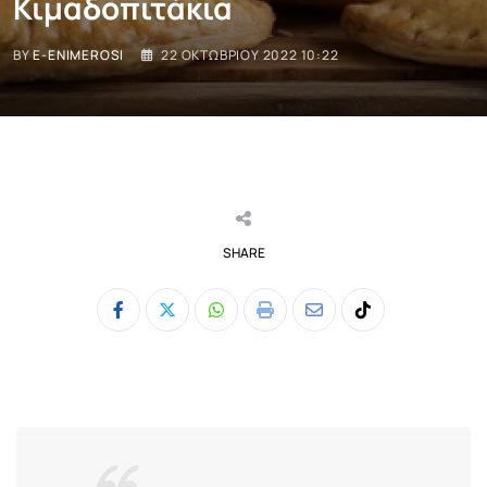
Κιμαδοπιτάκια
BY
E-ENIMEROSI
22 ΟΚΤΩΒΡΊΟΥ 2022 10:22
SHARE
Whatsapp
Print
Share
Tiktok
via
Email