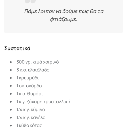
Πάμε λοιπόν να δούμε πως θα τα
φτιάξουμε.
Συστατικά
300 γρ. κιμά χοιρινό
3 κ.σ. ελαιόλαδο
1 κρεμμύδι
1 σκ. σκόρδο
1 κ.σ. θυμάρι
1 κ.γ. ζάχαρη κρυσταλλική
1/4 κ.γ. κύμινο
1/4 κ.γ. κανέλα
1 κύβο κότας