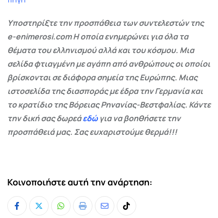
Υποστηρίξτε την προσπάθεια των συντελεστών της
e-enimerosi.com Η οποία ενημερώνει για όλα τα
θέματα του ελληνισμού αλλά και του κόσμου. Μια
σελίδα φτιαγμένη με αγάπη από ανθρώπους οι οποίοι
βρίσκονται σε διάφορα σημεία της Ευρώπης. Μιας
ιστοσελίδα της διασποράς με έδρα την Γερμανία και
το κρατίδιο της Βόρειας Ρηνανίας-Βεστφαλίας. Κάντε
την δική σας δωρεά
εδώ
για να βοηθήσετε την
προσπάθειά μας. Σας ευχαριστούμε θερμά!!!
Κοινοποιήστε αυτή την ανάρτηση:
Whatsapp
Print
Share
Tiktok