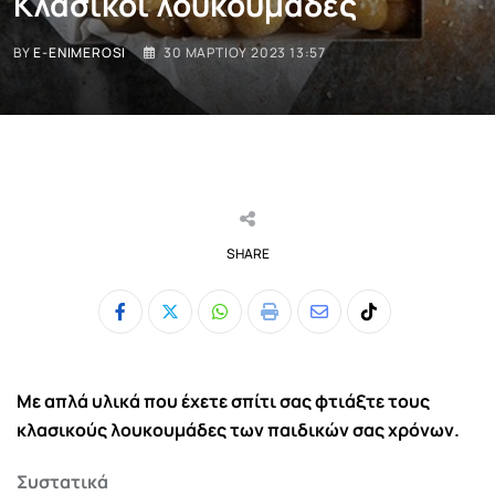
Κλασικοί λουκουμάδες
BY
E-ENIMEROSI
30 ΜΑΡΤΊΟΥ 2023 13:57
SHARE
Whatsapp
Print
Share
Tiktok
via
Email
Με απλά υλικά που έχετε σπίτι σας φτιάξτε τους
κλασικούς λουκουμάδες των παιδικών σας χρόνων.
Συστατικά