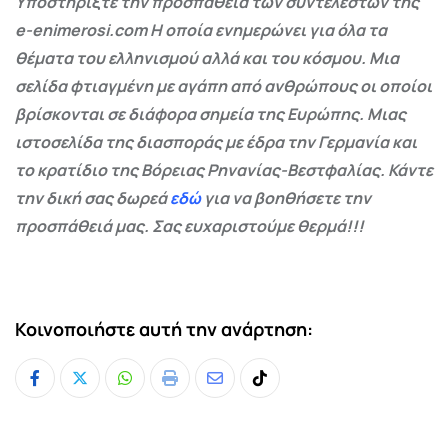
Υποστηρίξτε την προσπάθεια των συντελεστών της
e-enimerosi.com Η οποία ενημερώνει για όλα τα
θέματα του ελληνισμού αλλά και του κόσμου. Μια
σελίδα φτιαγμένη με αγάπη από ανθρώπους οι οποίοι
βρίσκονται σε διάφορα σημεία της Ευρώπης. Μιας
ιστοσελίδα της διασποράς με έδρα την Γερμανία και
το κρατίδιο της Βόρειας Ρηνανίας-Βεστφαλίας. Κάντε
την δική σας δωρεά
εδώ
για να βοηθήσετε την
προσπάθειά μας. Σας ευχαριστούμε θερμά!!!
Κοινοποιήστε αυτή την ανάρτηση:
Whatsapp
Print
Share
Tiktok
via
Email