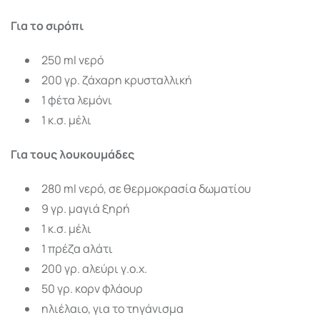
Για το σιρόπι
250 ml νερό
200 γρ. ζάχαρη κρυσταλλική
1 φέτα λεμόνι
1 κ.σ. μέλι
Για τους λουκουμάδες
280 ml νερό, σε θερμοκρασία δωματίου
9 γρ. μαγιά ξηρή
1 κ.σ. μέλι
1 πρέζα αλάτι
200 γρ. αλεύρι γ.ο.χ.
50 γρ. κορν φλάουρ
ηλιέλαιο, για το τηγάνισμα