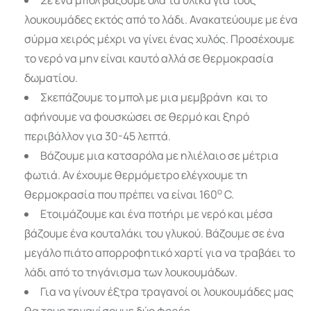
λουκουμάδες εκτός από το λάδι. Ανακατεύουμε με ένα
σύρμα χειρός μέχρι να γίνει ένας χυλός. Προσέχουμε
το νερό να μην είναι καυτό αλλά σε θερμοκρασία
δωματίου.
Σκεπάζουμε το μπολ με μια μεμβράνη και το
αφήνουμε να φουσκώσει σε θερμό και ξηρό
περιβάλλον για 30-45 λεπτά.
Βάζουμε μια κατσαρόλα με ηλιέλαιο σε μέτρια
φωτιά. Αν έχουμε θερμόμετρο ελέγχουμε τη
ο
θερμοκρασία που πρέπει να είναι 160
C.
Ετοιμάζουμε και ένα ποτήρι με νερό και μέσα
βάζουμε ένα κουταλάκι του γλυκού. Βάζουμε σε ένα
μεγάλο πιάτο απορροφητικό χαρτί για να τραβάει το
λάδι από το τηγάνισμα των λουκουμάδων.
Για να γίνουν έξτρα τραγανοί οι λουκουμάδες μας
θα τους τηγανίσουμε δύο φορές.