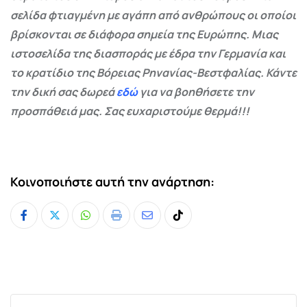
σελίδα φτιαγμένη με αγάπη από ανθρώπους οι οποίοι
βρίσκονται σε διάφορα σημεία της Ευρώπης. Μιας
ιστοσελίδα της διασποράς με έδρα την Γερμανία και
το κρατίδιο της Βόρειας Ρηνανίας-Βεστφαλίας. Κάντε
την δική σας δωρεά
εδώ
για να βοηθήσετε την
προσπάθειά μας. Σας ευχαριστούμε θερμά!!!
Κοινοποιήστε αυτή την ανάρτηση:
Whatsapp
Print
Share
Tiktok
via
Email