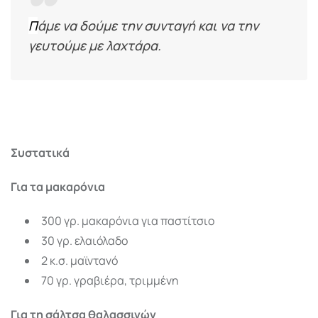
Π
άμε να δούμε την συνταγή και να την
γευτούμε με λαχτάρα.
Συστατικά
Για τα μακαρόνια
300 γρ. μακαρόνια για παστίτσιο
30 γρ. ελαιόλαδο
2 κ.σ. μαϊντανό
70 γρ. γραβιέρα, τριμμένη
Για τη σάλτσα θαλασσινών