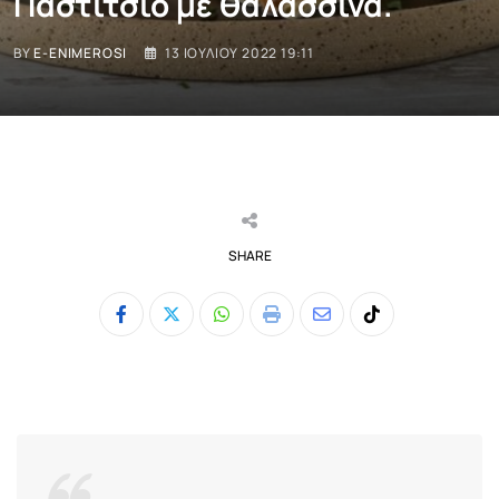
Παστίτσιο με θαλασσινά.
BY
E-ENIMEROSI
13 ΙΟΥΛΊΟΥ 2022 19:11
SHARE
Whatsapp
Print
Share
Tiktok
via
Email