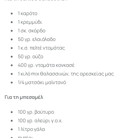
1 καρότο
1 κρεμμύδι
1 σκ. σκόρδο
50 γρ. ελαιόλαδο
1 κ.σ. πελτέ ντομάτας
50 γρ. ούζο
400 γρ. ντομάτα κονκασέ
1 κιλό mix θαλασσινών, της αρεσκείας μας
1/4 ματσάκι μαϊντανό
Για τη μπεσαμέλ
100 γρ. βούτυρο
100 γρ. αλεύρι γ.ο.χ.
1 λίτρο γάλα
πιπέρι