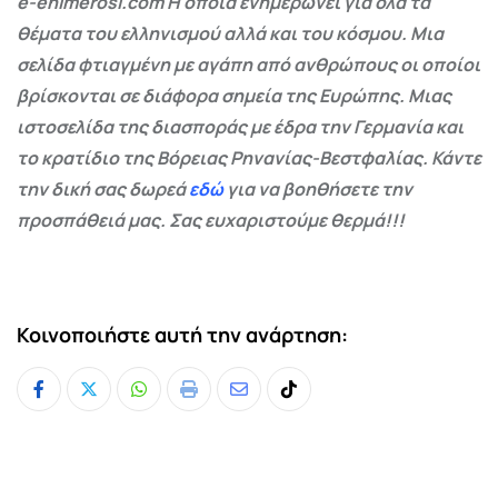
e-enimerosi.com Η οποία ενημερώνει για όλα τα
θέματα του ελληνισμού αλλά και του κόσμου. Μια
σελίδα φτιαγμένη με αγάπη από ανθρώπους οι οποίοι
βρίσκονται σε διάφορα σημεία της Ευρώπης. Μιας
ιστοσελίδα της διασποράς με έδρα την Γερμανία και
το κρατίδιο της Βόρειας Ρηνανίας-Βεστφαλίας. Κάντε
την δική σας δωρεά
εδώ
για να βοηθήσετε την
προσπάθειά μας. Σας ευχαριστούμε θερμά!!!
Κοινοποιήστε αυτή την ανάρτηση:
Whatsapp
Print
Share
Tiktok
via
Email