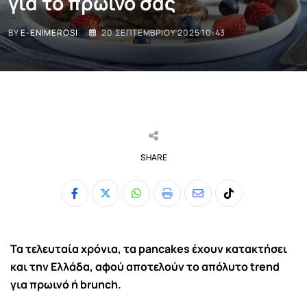
για το πρωινό σας
BY
E-ENIMEROSI
20 ΣΕΠΤΕΜΒΡΊΟΥ 2025 10:43
SHARE
Whatsapp
Print
Share
Tiktok
via
Email
Τα τελευταία χρόνια, τα
pancakes
έχουν κατακτήσει
και την Ελλάδα, αφού αποτελούν το απόλυτο trend
για πρωινό ή brunch.