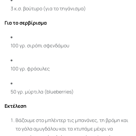
3 κ.σ. βούτυρο (για το τηγάνισμα)
Για το σερβίρισμα
100 γρ. σιρόπι σφενδάμου
100 γρ. φράουλες
50 γρ. μύρτιλα (blueberries)
Εκτέλεση
Βάζουμε στο μπλέντερ τις μπανάνες, τη βρόμη και
το γάλα αμυγδάλου και τα χτυπάμε μέχρι να