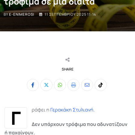
τρόφιμα σε μια δίαιτα
BY
E-ENIMEROSI
11 ΣΕΠΤΕΜΒΡΊΟΥ 2025 11:14
SHARE
Whatsapp
Print
Share
Tiktok
via
Email
Γ
ράφει η
Γερακάκη Στυλιανή
.
Δεν υπάρχουν τρόφιμα που αδυνατίζουν
ή παχαίνουν.