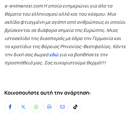
e-enimerosi.com Η οποία ενημερώνει για όλα τα
θέματα του ελληνισμού αλλά και του κόσμου. Μια
σελίδα φτιαγμένη με αγάπη από ανθρώπους οι οποίοι
βρίσκονται σε διάφορα σημεία της Ευρώπης. Μιας
ιστοσελίδα της διασποράς με έδρα την Γερμανία και
το κρατίδιο της Βόρειας Ρηνανίας-Βεστφαλίας. Κάντε
την δική σας δωρεά
εδώ
για να βοηθήσετε την
προσπάθειά μας. Σας ευχαριστούμε θερμά!!!
Κοινοποιήστε αυτή την ανάρτηση:
Whatsapp
Print
Share
Tiktok
via
Email