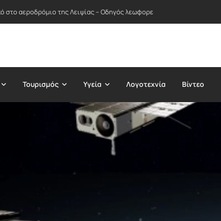
ικό στο αεροδρόμιο της Λειψίας – Οδηγός λεωφορείου απέτρεψε πιθανή
Τουρισμός
Υγεία
Λογοτεχνία
Βίντεο