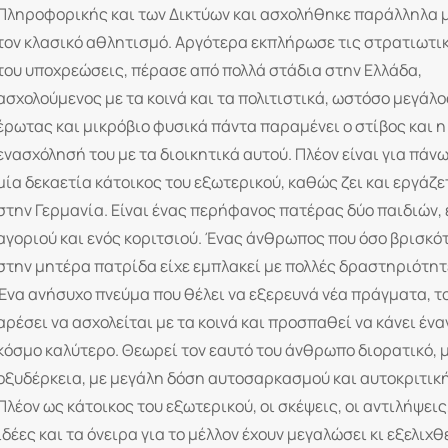
Πληροφορικής και των Δικτύων και ασχολήθηκε παράλληλα 
τον κλασικό αθλητισμό. Αργότερα εκπλήρωσε τις στρατιωτι
του υποχρεώσεις, πέρασε από πολλά στάδια στην Ελλάδα,
ασχολούμενος με τα κοινά και τα πολιτιστικά, ωστόσο μεγάλο
έρωτας και μικρόβιο φυσικά πάντα παραμένει ο στίβος και η
ενασχόλησή του με τα διοικητικά αυτού. Πλέον είναι για πάν
μία δεκαετία κάτοικος του εξωτερικού, καθώς ζει και εργάζε
στην Γερμανία. Είναι ένας περήφανος πατέρας δύο παιδιών, 
αγοριού και ενός κοριτσιού. Ένας άνθρωπος που όσο βρισκό
στην μητέρα πατρίδα είχε εμπλακεί με πολλές δραστηριότητ
Ένα ανήσυχο πνεύμα που θέλει να εξερευνά νέα πράγματα, τ
αρέσει να ασχολείται με τα κοινά και προσπαθεί να κάνει ένα
κόσμο καλύτερο. Θεωρεί τον εαυτό του άνθρωπο διορατικό, 
οξυδέρκεια, με μεγάλη δόση αυτοσαρκασμού και αυτοκριτικ
Πλέον ως κάτοικος του εξωτερικού, οι σκέψεις, οι αντιλήψεις,
ιδέες και τα όνειρα για το μέλλον έχουν μεγαλώσει κι εξελιχθε