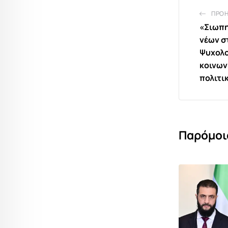
ΠΡΟ
«Σιωπη
νέων σ
Ψυχολο
κοινων
πολιτι
Παρόμοι