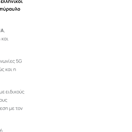
 ελληνικοί
ε πύραυλο
ΠΑ
,
 και
ινωνίες 5G
ώς και η
με ειδικούς
μους
εση με τον
κή