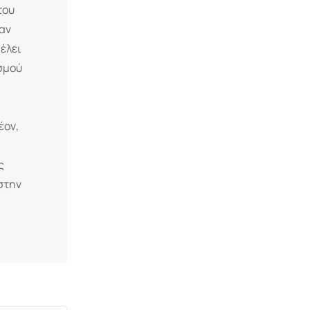
του
αν
έλει
ισμού
έον,
ς
 στην