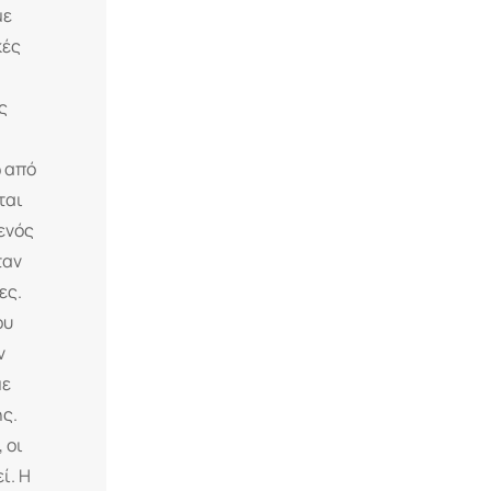
με
κές
ς
ω από
ται
ενός
ταν
ες.
ου
ν
με
ής.
 οι
ί. Η