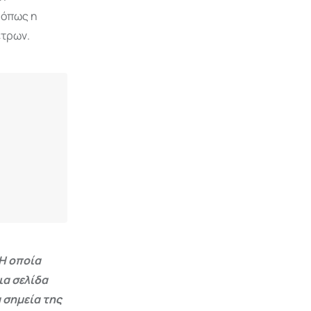
 όπως η
έτρων.
Η οποία
ια σελίδα
 σημεία της