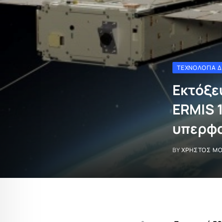
ΤΕΧΝΟΛΟΓΊΑ 
Εκτόξε
ERMIS 1
υπερφα
BY
ΧΡΉΣΤΟΣ Μ