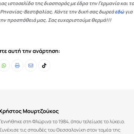
ας ιστοσελίδα της διασποράς με έδρα την Γερμανία και το
 Ρηνανίας-Βεστφαλίας. Κάντε την δική σας δωρεά
εδώ
για
ην προσπάθειά μας. Σας ευχαριστούμε θερμά!!!
τε αυτή την ανάρτηση:
Whatsapp
Print
Share
Tiktok
via
Email
Χρήστος Μουρτζούκος
Γεννήθηκε στη Φλώρινα το 1984, όπου τελείωσε το λύκειο.
Συνέχισε τις σπουδές του Θεσσαλονίκη στον τομέα της