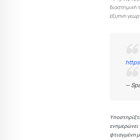
διαστημική 
έξυπνη γεωρ
https
— Sp
Υποστηρίξτε
ενημερώνει 
φτιαγμένη μ