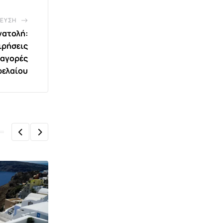
ΕΥΣΗ
νατολή:
ιρήσεις
 αγορές
ρελαίου