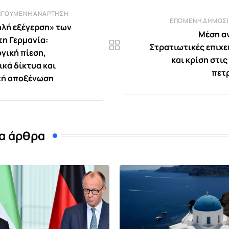
ΗΓΟΎΜΕΝΗ ΑΝΆΡΤΗΣΗ
ΕΠΌΜΕΝΗ ΔΗΜΟΣΊ
λή εξέγερση» των
Μέση α
τη Γερμανία:
Στρατιωτικές επιχε
γική πίεση,
και κρίση στις
ικά δίκτυα και
πετ
κή αποξένωση
α άρθρα