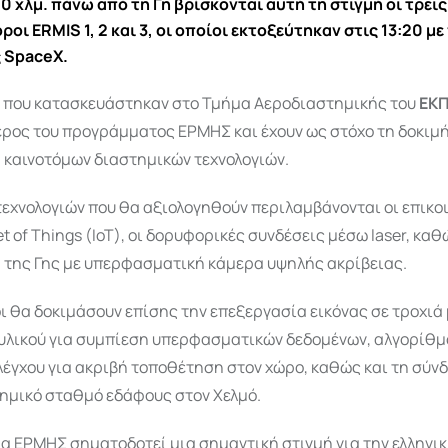
0 χλμ. πάνω από τη Γη βρίσκονται αυτή τη στιγμή οι τρεις
ι ERMIS 1, 2 και 3, οι οποίοι εκτοξεύτηκαν στις 13:20 μ
ς SpaceX.
, που κατασκευάστηκαν στο Τμήμα Αεροδιαστημικής του
ΕΚ
έρος του προγράμματος ΕΡΜΗΣ και έχουν ως στόχο τη δοκιμή
 καινοτόμων διαστημικών τεχνολογιών.
εχνολογιών που θα αξιολογηθούν περιλαμβάνονται οι επικο
et of Things (IoT), οι δορυφορικές συνδέσεις μέσω laser, καθ
της Γης με υπερφασματική κάμερα υψηλής ακρίβειας.
 θα δοκιμάσουν επίσης την επεξεργασία εικόνας σε τροχιά 
 υλικού για συμπίεση υπερφασματικών δεδομένων, αλγορίθ
έγχου για ακριβή τοποθέτηση στον χώρο, καθώς και τη σύνδ
τημικό σταθμό εδάφους στον Χελμό.
α ΕΡΜΗΣ σηματοδοτεί μια σημαντική στιγμή για την ελληνι