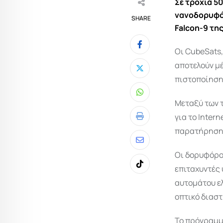
Σε τροχιά 50
νανοδορυφόρο
SHARE
Falcon-9 τη
Οι CubeSats
αποτελούν μ
πιστοποίηση
Whatsapp
Μεταξύ των τ
για το Intern
Print
παρατήρηση 
Share
Οι δορυφόροι
via
επιταχυντές
Tiktok
Email
αυτομάτου ελ
οπτικό διασ
Το πρόγραμμ