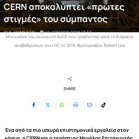
CERN αποκαλύπτει «πρώτες
στιγμές» του σύμπαντος
BY
E-ENIMEROSI
10 ΑΠΡΙΛΊΟΥ 2026 13:53
Μια εικόνα του ανιχνευτή ALICE που τραβήχτηκε κατά τη διάρκεια
αναβαθμίσεων του LHC το 2019. Φωτογραφία: Robert Lea
SHARE
Whatsapp
Print
Share
Tiktok
via
Email
Ένα από τα πιο ισχυρά επιστημονικά εργαλεία στον
κόσμο, ο
CERN
και ο τεράστιος
Μεγάλος Επιταχυντής