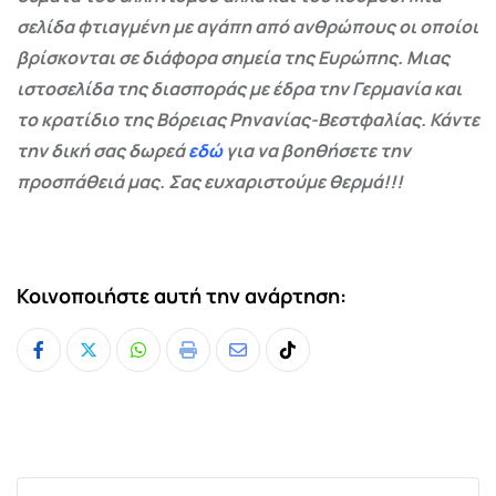
σελίδα φτιαγμένη με αγάπη από ανθρώπους οι οποίοι
βρίσκονται σε διάφορα σημεία της Ευρώπης. Μιας
ιστοσελίδα της διασποράς με έδρα την Γερμανία και
το κρατίδιο της Βόρειας Ρηνανίας-Βεστφαλίας. Κάντε
την δική σας δωρεά
εδώ
για να βοηθήσετε την
προσπάθειά μας. Σας ευχαριστούμε θερμά!!!
Κοινοποιήστε αυτή την ανάρτηση:
Whatsapp
Print
Share
Tiktok
via
Email