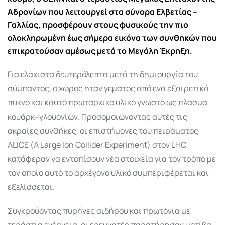
Αδρονίων
που λειτουργεί στα σύνορα Ελβετίας –
Γαλλίας, προσφέρουν στους φυσικούς την πιο
ολοκληρωμένη έως σήμερα εικόνα των συνθηκών που
επικρατούσαν αμέσως μετά το
Μεγάλη Έκρηξη
.
Για ελάχιστα δευτερόλεπτα μετά τη δημιουργία του
σύμπαντος, ο χώρος ήταν γεμάτος από ένα εξαιρετικά
πυκνό και καυτό πρωταρχικό υλικό γνωστό ως πλασμά
κουάρκ–γλουονίων. Προσομοιώνοντας αυτές τις
ακραίες συνθήκες, οι επιστήμονες του πειράματος
ALICE (A Large Ion Collider Experiment) στον LHC
κατάφεραν να εντοπίσουν νέα στοιχεία για τον τρόπο με
τον οποίο αυτό το αρχέγονο υλικό συμπεριφέρεται και
εξελίσσεται.
Συγκρούοντας πυρήνες σιδήρου και πρωτόνια με
τεράστια ενέργεια, οι ερευνητές παρατήρησαν μοτίβα