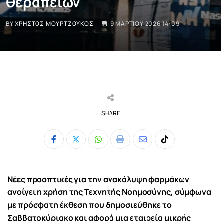
θεραπειών
BY
ΧΡΉΣΤΟΣ ΜΟΥΡΤΖΟΎΚΟΣ
9 ΜΑΡΤΊΟΥ 2026 14:09
SHARE
Whatsapp
Print
Share
Tiktok
via
Email
Νέες προοπτικές για την ανακάλυψη φαρμάκων
ανοίγει η χρήση της
Τεχνητής Νοημοσύνης
, σύμφωνα
με πρόσφατη έκθεση που δημοσιεύθηκε το
Σαββατοκύριακο και αφορά μια εταιρεία μικρής