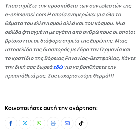
Υποστηρίξτε την προσπάθεια των συντελεστών της
e-enimerosi.com Η οποία ενημερώνει για όλα τα
θέματα του ελληνισμού αλλά και του κόσμου. Μια
σελίδα φτιαγμένη με αγάπη από ανθρώπους οι οποίοι
βρίσκονται σε διάφορα σημεία της Ευρώπης. Μιας
ιστοσελίδα της διασποράς με έδρα την Γερμανία και
το κρατίδιο της Βόρειας Ρηνανίας-Βεστφαλίας. Κάντε
την δική σας δωρεά
εδώ
για να βοηθήσετε την
προσπάθειά μας. Σας ευχαριστούμε θερμά!!!
Κοινοποιήστε αυτή την ανάρτηση:
Whatsapp
Print
Share
Tiktok
via