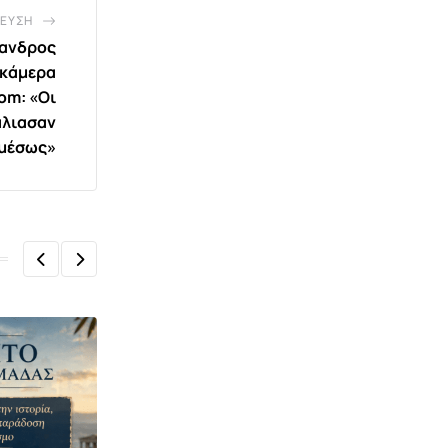
ΕΥΣΗ
ξανδρος
 κάμερα
om: «Οι
άλιασαν
μέσως»