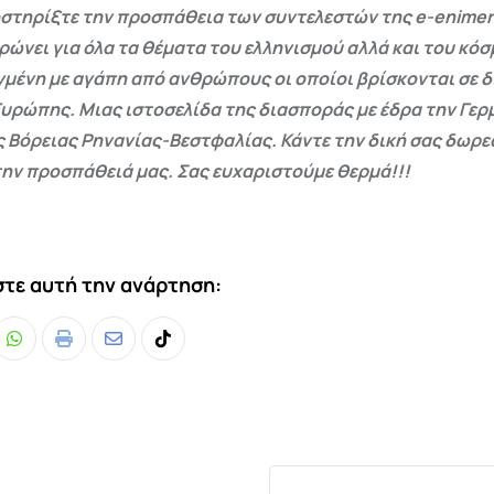
στηρίξτε την προσπάθεια των συντελεστών της e-enimer
ρώνει για όλα τα θέματα του ελληνισμού αλλά και του κόσ
γμένη με αγάπη από ανθρώπους οι οποίοι βρίσκονται σε 
Ευρώπης. Μιας ιστοσελίδα της διασποράς με έδρα την Γερμ
ς Βόρειας Ρηνανίας-Βεστφαλίας. Κάντε την δική σας δωρ
ην προσπάθειά μας. Σας ευχαριστούμε θερμά!!!
τε αυτή την ανάρτηση:
Whatsapp
Print
Share
Tiktok
via
Email