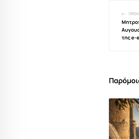
ΠΡΟ
Μητροπ
Αυγουσ
της e-
Παρόμοι