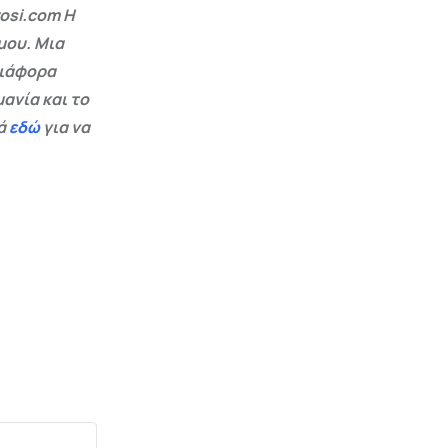
osi.com Η
μου. Μια
διάφορα
ανία και το
εά
εδώ
για να