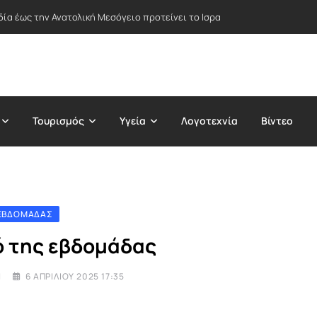
δία έως την Ανατολική Μεσόγειο προτείνει το Ισραήλ – Στο επίκεντρο Ε
Τουρισμός
Υγεία
Λογοτεχνία
Βίντεο
 ΕΒΔΟΜΆΔΑΣ
ό της εβδομάδας
I
6 ΑΠΡΙΛΊΟΥ 2025 17:35