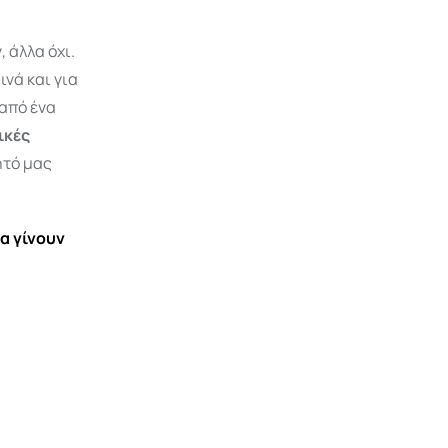
 άλλα όχι.
νά και για
από ένα
ικές
ητό μας
να γίνουν