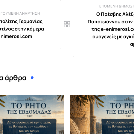
ΕΠΌΜΕΝΗ ΔΗΜΟΣΊ
ΗΓΟΎΜΕΝΗ ΑΝΆΡΤΗΣΗ
Ο Πρέσβης Αλέ
ολίτης Γερμανίας
Παπαϊωάννου στην
τίνος στην κάμερα
της e-enimerosi.c
enimerosi.com
ομογενείς με αγκ
α
α άρθρα