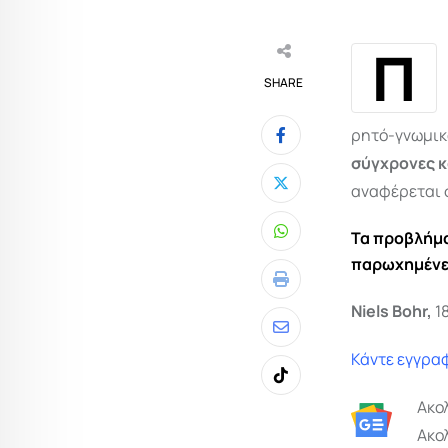
Π
SHARE
ρητό-γνωμι
σύγχρονες κ
αναφέρεται σ
Τα προβλήματ
Whatsapp
παρωχημένες
Print
Niels Bohr,
1
Share
Κάντε εγγραφ
via
Tiktok
Email
Ακο
Ακο