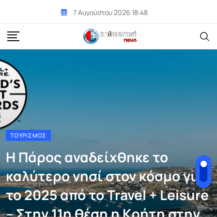
Skip
7 Αυγούστου 2026 18:48
to
content
ΤΟΥΡΙΣΜΌΣ
Η Πάρος αναδείχθηκε το
καλύτερο νησί στον κόσμο για
το 2025 από το Travel + Leisure
– Στην 11η θέση η Κρήτη στην