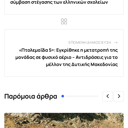
σύμβαση στέγασης των ελληνικών σχολείων
ΕΠΌΜΕΝΗ ΔΗΜΟΣΊΕΥΣΗ
«Πτολεμαΐδα 5»: Εγκρίθηκε η μετατροπή της
μονάδας σε φυσικό αέριο – Αντιδράσεις για το
μέλλον της Δυτικής Μακεδονίας
Παρόμοια άρθρα