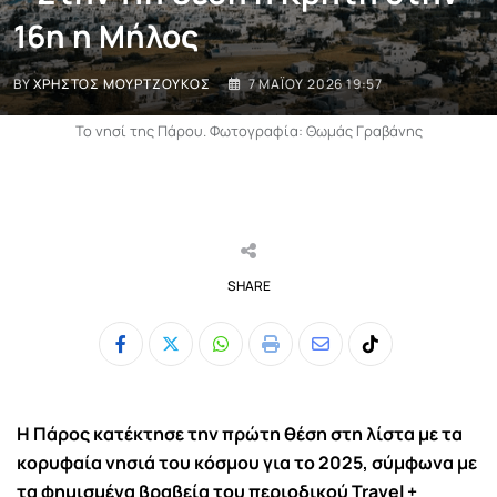
16η η Μήλος
BY
ΧΡΉΣΤΟΣ ΜΟΥΡΤΖΟΎΚΟΣ
7 ΜΑΪ́ΟΥ 2026 19:57
Το νησί της Πάρου. Φωτογραφία: Θωμάς Γραβάνης
SHARE
Whatsapp
Print
Share
Tiktok
via
Email
Η
Πάρος
κατέκτησε την πρώτη θέση στη λίστα με τα
κορυφαία νησιά του κόσμου για το 2025, σύμφωνα με
τα φημισμένα βραβεία του περιοδικού Travel +