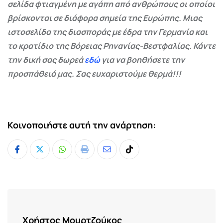
σελίδα φτιαγμένη με αγάπη από ανθρώπους οι οποίοι
βρίσκονται σε διάφορα σημεία της Ευρώπης. Μιας
ιστοσελίδα της διασποράς με έδρα την Γερμανία και
το κρατίδιο της Βόρειας Ρηνανίας-Βεστφαλίας. Κάντε
την δική σας δωρεά
εδώ
για να βοηθήσετε την
προσπάθειά μας. Σας ευχαριστούμε θερμά!!!
Κοινοποιήστε αυτή την ανάρτηση:
Whatsapp
Print
Share
Tiktok
via
Email
Χρήστος Μουρτζούκος