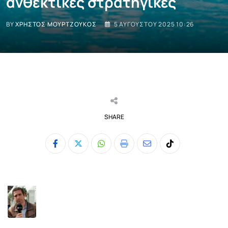
ανθεκτικές στρατηγικές
BY
ΧΡΉΣΤΟΣ ΜΟΥΡΤΖΟΎΚΟΣ
5 ΑΥΓΟΎΣΤΟΥ 2025 10:26
SHARE
Whatsapp
Print
Share
Tiktok
via
Email