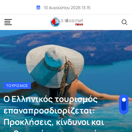
Skip
10 Αυγούστου 2026 13:15
to
content
ΤΟΥΡΙΣΜΌΣ
Ο Ελληνικός τουρισμός
επαναπροσδιορίζεται:
Προκλήσεις, κίνδυνοι και