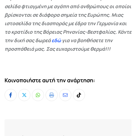
σελίδα φτιαγμένη με αγάπη από ανθρώπους οι οποίοι
βρίσκονται σε διάφορα σημεία της Ευρώπης. Μιας
ιστοσελίδα της διασποράς με έδρα την Γερμανία και
το κρατίδιο της Βόρειας Ρηνανίας-Βεστφαλίας. Κάντε
την δική σας δωρεά
εδώ
για να βοηθήσετε την
προσπάθειά μας. Σας ευχαριστούμε θερμά!!!
Κοινοποιήστε αυτή την ανάρτηση:
Whatsapp
Print
Share
Tiktok
via
Email