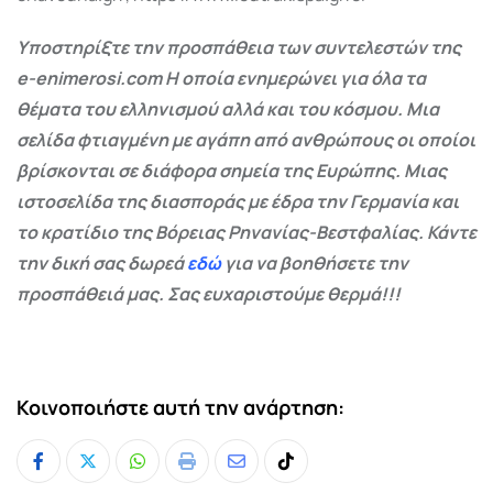
Υποστηρίξτε την προσπάθεια των συντελεστών της
e-enimerosi.com Η οποία ενημερώνει για όλα τα
θέματα του ελληνισμού αλλά και του κόσμου. Μια
σελίδα φτιαγμένη με αγάπη από ανθρώπους οι οποίοι
βρίσκονται σε διάφορα σημεία της Ευρώπης. Μιας
ιστοσελίδα της διασποράς με έδρα την Γερμανία και
το κρατίδιο της Βόρειας Ρηνανίας-Βεστφαλίας. Κάντε
την δική σας δωρεά
εδώ
για να βοηθήσετε την
προσπάθειά μας. Σας ευχαριστούμε θερμά!!!
Κοινοποιήστε αυτή την ανάρτηση:
Whatsapp
Print
Share
Tiktok