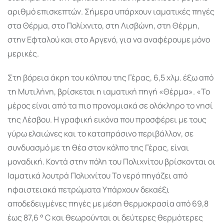
αριθμό επισκεπτών. Σήμερα υπάρχουν ιαματικές πηγές
στα Θέρμα, στο Πολίχνιτο, στη Λισβώνη, στη Θέρμη,
στην Εφταλού και στο Αργενό, για να αναφέρουμε μόνο
μερικές.
Στη βόρεια άκρη του κόλπου της Γέρας, 6,5 χλμ. έξω από
τη Μυτιλήνη, βρίσκεται η ιαματική πηγή «Θέρμα». «Το
μέρος είναι από τα πιο προνομιακά σε ολόκληρο το νησί
της Λέσβου. Η γραφική εικόνα που προσφέρει με τους
γύρω ελαιώνες και το καταπράσινο περιβάλλον, σε
συνδυασμό με τη θέα στον κόλπο της Γέρας, είναι
μοναδική. Κοντά στην πόλη του Πολιχνίτου βρίσκονται οι
Ιαματικά λουτρά Πολιχνίτου Το νερό πηγάζει από
ηφαιστειακά πετρώματα Υπάρχουν δεκαέξι
αποδεδειγμένες πηγές με μέση θερμοκρασία από 69,8
έως 87,6 ° C και θεωρούνται οι δεύτερες θερμότερες