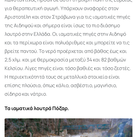
για θεραπευτική αγωγή. Υπάρχουν αναφορές στον
Αριστοτέλη και στον Στράβωνα για τις ιαματικές πηγές
της Αιδηψού και σήμερα είναι ίσως το πιο διάσημο
λουτρό στην Ελλάδα. Οι ιαματικές πηγές στην Αιδηψό
και τα περίχωρα είναι πολυάριθμες και μπορείτε να τις
βρείτε παντού. Το νερό προέρχεται από βάθος έως και
2,5 χλμ. και με θερμοκρασία μεταξύ 34 και 82 βαθμών
Κελσίου. Λίγες πηγές είναι τόσο βαθιές και τόσο ζεστές.
Η περιεκτικότητά τους σε μεταλλικά στοιχεία είναι
επίσης πλούσια, όπως κάλιο, ασβέστιο, μαγνήσιο,
σίδηρο και νάτριο.
Τα ιαματικά λουτρά Πόζαρ.