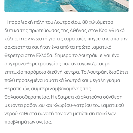
Η παραλιακή πόλη του Λουτρακίου, 80 χιλιόμετρα
δυτικά της πρωτεύουσας της Αθήνας στον Κορινθιακό
κόλπο, ήταν γνωστή για τις ιαματικές πηγές της από την
αρχαιότητα και ήταν ένα από τα πρώτα ιαματικά
θέρετρα στην Ελλάδα. Σήμερα το Λουτράκι είναι ένα
σύγχρονο θέρετρο υγείας που ανταγωνίζεται με
επιτυχία παρόμοια διεθνή κέντρα. Το Λουτράκι διαθέτει
πολύ προσεγμένα ιαματικά λουτρά και μεγάλη γκάμα
θεραπειών, συμπεριλαμβανομένης της
θαλασσοθεραπείας. Η εξαιρετικά αλατούχα σύνθεση
με ιόντα ραδονίου και χλωρίου-νατρίου του ιαματικού
νερού καθιστά δυνατή την αντιμετώπιση ποικίλων
προβλημάτων υγείας.