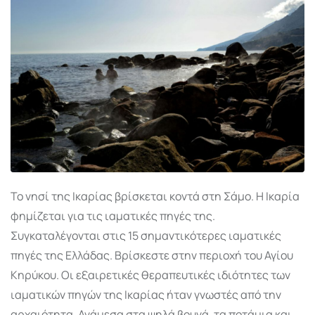
Το νησί της Ικαρίας βρίσκεται κοντά στη Σάμο. Η Ικαρία
φημίζεται για τις ιαματικές πηγές της.
Συγκαταλέγονται στις 15 σημαντικότερες ιαματικές
πηγές της Ελλάδας. Βρίσκεστε στην περιοχή του Αγίου
Κηρύκου. Οι εξαιρετικές θεραπευτικές ιδιότητες των
ιαματικών πηγών της Ικαρίας ήταν γνωστές από την
αρχαιότητα. Ανάμεσα στα ψηλά βουνά, τα ποτάμια και