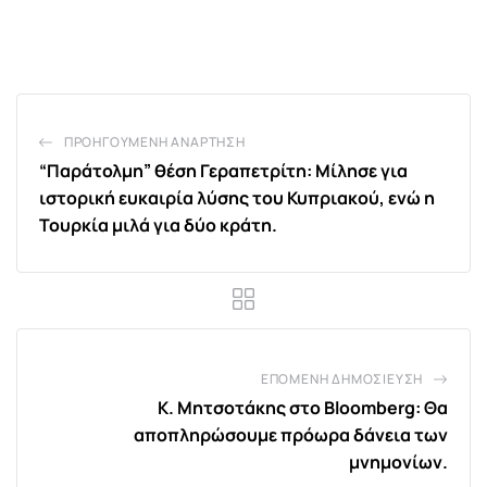
via
Email
ΠΡΟΗΓΟΎΜΕΝΗ ΑΝΆΡΤΗΣΗ
“Παράτολμη” θέση Γεραπετρίτη: Μίλησε για
ιστορική ευκαιρία λύσης του Κυπριακού, ενώ η
Τουρκία μιλά για δύο κράτη.
ΕΠΌΜΕΝΗ ΔΗΜΟΣΊΕΥΣΗ
Κ. Μητσοτάκης στο Bloomberg: Θα
αποπληρώσουμε πρόωρα δάνεια των
μνημονίων.