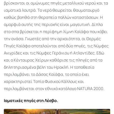
βρίσκονται οι ομώνυμες πηγές μεταλλικού νερού και τα
ιαματικά λουτρά. Το νερό θεωρείται θαυματουργό
καθώς βοηθά στη θεραπεία πολλών καταστάσεων. Η
ομορφιά αυτής της περιοχής είναι μαγευτική. Δίπλα
στο σπα βρίσκεται η περίφημη λίμνη Καϊάφα που κόβει
την ανάσα. Γνωστές από την αρχαιότητα, οι Θερμές
Πηγές Καϊάφα αποτελούνται από δύο πηγές, τις Νύμφες
Ανιγρίδες και τις Νύμφες Γεράνιου ή Ατλαντίδες. Εδώ
και ο Κένταυρος Χείρων καθάρισε τις πληγές από τα
δηλητηριασμένα βέλη του Ηρακλή. Η τοποθεσία
περιλαμβάνει το Δάσος Καϊάφα, το οποίο έχει
χαρακτηριστεί Τοπίο Φυσικού Κάλλους και
περιλαμβάνεται στον εθνικό κατάλογο NATURA 2000.
Ιαματικές πηγές στη Λέσβο.