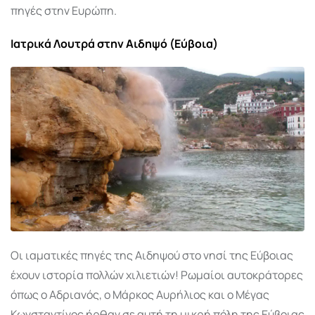
πηγές στην Ευρώπη.
Ιατρικά Λουτρά στην Αιδηψό (Εύβοια)
Οι ιαματικές πηγές της Αιδηψού στο νησί της Εύβοιας
έχουν ιστορία πολλών χιλιετιών! Ρωμαίοι αυτοκράτορες
όπως ο Αδριανός, ο Μάρκος Αυρήλιος και ο Μέγας
Κωνσταντίνος ήρθαν σε αυτή τη μικρή πόλη της Εύβοιας