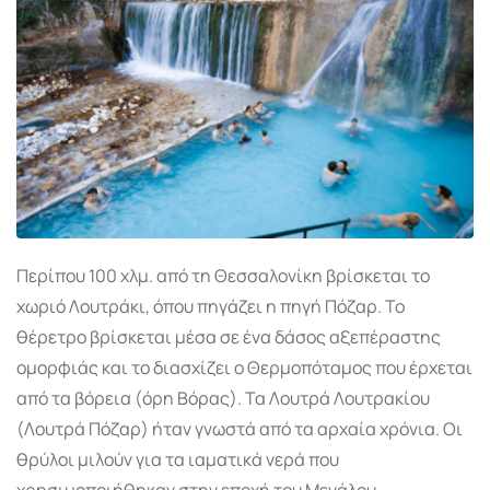
Περίπου 100 χλμ. από τη Θεσσαλονίκη βρίσκεται το
χωριό Λουτράκι, όπου πηγάζει η πηγή Πόζαρ. Το
θέρετρο βρίσκεται μέσα σε ένα δάσος αξεπέραστης
ομορφιάς και το διασχίζει ο Θερμοπόταμος που έρχεται
από τα βόρεια (όρη Βόρας). Τα Λουτρά Λουτρακίου
(Λουτρά Πόζαρ) ήταν γνωστά από τα αρχαία χρόνια. Οι
θρύλοι μιλούν για τα ιαματικά νερά που
χρησιμοποιήθηκαν στην εποχή του Μεγάλου