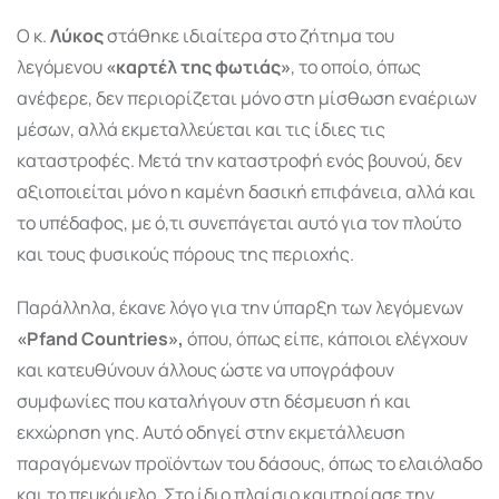
Ο κ.
Λύκος
στάθηκε ιδιαίτερα στο ζήτημα του
λεγόμενου
«καρτέλ της φωτιάς»
, το οποίο, όπως
ανέφερε, δεν περιορίζεται μόνο στη μίσθωση εναέριων
μέσων, αλλά εκμεταλλεύεται και τις ίδιες τις
καταστροφές. Μετά την καταστροφή ενός βουνού, δεν
αξιοποιείται μόνο η καμένη δασική επιφάνεια, αλλά και
το υπέδαφος, με ό,τι συνεπάγεται αυτό για τον πλούτο
και τους φυσικούς πόρους της περιοχής.
Παράλληλα, έκανε λόγο για την ύπαρξη των λεγόμενων
«Pfand Countries»,
όπου, όπως είπε, κάποιοι ελέγχουν
και κατευθύνουν άλλους ώστε να υπογράφουν
συμφωνίες που καταλήγουν στη δέσμευση ή και
εκχώρηση γης. Αυτό οδηγεί στην εκμετάλλευση
παραγόμενων προϊόντων του δάσους, όπως το ελαιόλαδο
και το πευκόμελο. Στο ίδιο πλαίσιο καυτηρίασε την