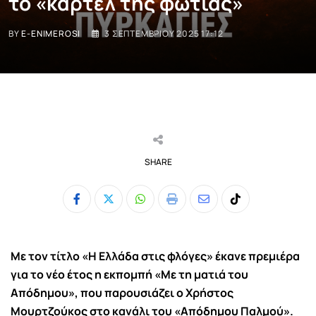
το «καρτέλ της φωτιάς»
BY
E-ENIMEROSI
3 ΣΕΠΤΕΜΒΡΊΟΥ 2025 17:12
SHARE
Whatsapp
Print
Share
Tiktok
via
Email
Με τον τίτλο «Η Ελλάδα στις φλόγες» έκανε πρεμιέρα
για το νέο έτος η εκπομπή «Με τη ματιά του
Απόδημου», που παρουσιάζει ο Χρήστος
Μουρτζούκος στο κανάλι του «Απόδημου Παλμού».