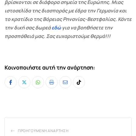
βρίσκονται σε διάφορα σημεία της Ευρώπης. Μιας
ιστοσελίδα της διασποράς με έδρα την Γερμανία και
το κρατίδιο της Βόρειας Ρηνανίας-Βεστφαλίας. Κάντε
την δική σας δωρεά
εδώ
για να βοηθήσετε την
προσπάθειά μας. Σας ευχαριστούμε θερμά!!!
Κοινοποιήστε αυτή την ανάρτηση:
Whatsapp
Print
Share
Tiktok
via
Email
ΠΡΟΗΓΟΎΜΕΝΗ ΑΝΆΡΤΗΣΗ