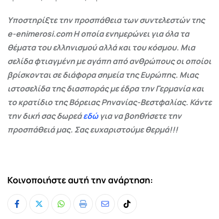
Υποστηρίξτε την προσπάθεια των συντελεστών της
e-enimerosi.com Η οποία ενημερώνει για όλα τα
θέματα του ελληνισμού αλλά και του κόσμου. Μια
σελίδα φτιαγμένη με αγάπη από ανθρώπους οι οποίοι
βρίσκονται σε διάφορα σημεία της Ευρώπης. Μιας
ιστοσελίδα της διασποράς με έδρα την Γερμανία και
το κρατίδιο της Βόρειας Ρηνανίας-Βεστφαλίας. Κάντε
την δική σας δωρεά
εδώ
για να βοηθήσετε την
προσπάθειά μας. Σας ευχαριστούμε θερμά!!!
Κοινοποιήστε αυτή την ανάρτηση:
Whatsapp
Print
Share
Tiktok