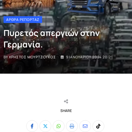
ΆΡΘΡΑ ΡΕΠΟΡΤΆΖ
Πυρετός απεργιών στην
Γερμανία.
BY
ΧΡΉΣΤΟΣ ΜΟΥΡΤΖΟΎΚΟΣ
9 ΙΑΝΟΥΑΡΊΟΥ 2024 20:21
SHARE
Whatsapp
Print
Share
Tiktok