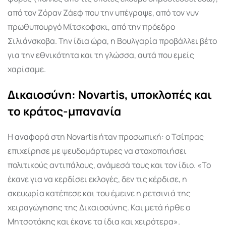
από τον Ζόραν Ζάεφ που την υπέγραψε, από τον νυν
πρωθυπουργό Μίτσκοφσκι, από την πρόεδρο
Σιλιάνσκοβα. Την ίδια ώρα, η Βουλγαρία προβάλλει βέτο
για την εθνικότητα και τη γλώσσα, αυτά που εμείς
χαρίσαμε.
Δικαιοσύνη: Novartis, υποκλοπές και
το κράτος-μπανανία
Η αναφορά στη Novartis ήταν προσωπική: ο Τσίπρας
επιχείρησε με ψευδομάρτυρες να στοχοποιήσει
πολιτικούς αντιπάλους, ανάμεσά τους και τον ίδιο. «Το
έκανε για να κερδίσει εκλογές, δεν τις κέρδισε, η
σκευωρία κατέπεσε και του έμεινε η ρετσινιά της
χειραγώγησης της Δικαιοσύνης. Και μετά ήρθε ο
Μητσοτάκης και έκανε τα ίδια και χειρότερα».