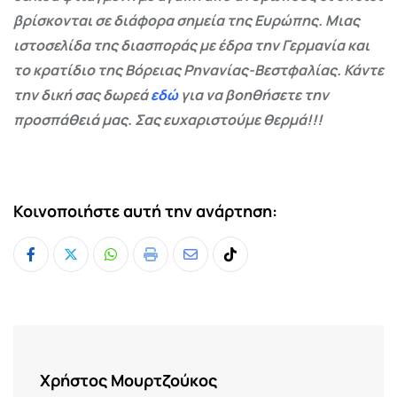
βρίσκονται σε διάφορα σημεία της Ευρώπης. Μιας
ιστοσελίδα της διασποράς με έδρα την Γερμανία και
το κρατίδιο της Βόρειας Ρηνανίας-Βεστφαλίας. Κάντε
την δική σας δωρεά
εδώ
για να βοηθήσετε την
προσπάθειά μας. Σας ευχαριστούμε θερμά!!!
Κοινοποιήστε αυτή την ανάρτηση:
Whatsapp
Print
Share
Tiktok
via
Email
Χρήστος Μουρτζούκος