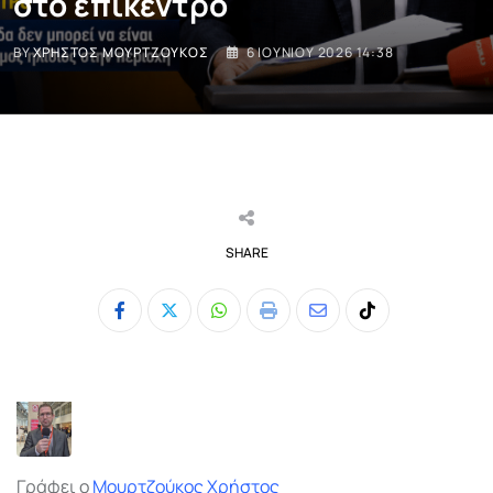
στο επίκεντρο
BY
ΧΡΉΣΤΟΣ ΜΟΥΡΤΖΟΎΚΟΣ
6 ΙΟΥΝΊΟΥ 2026 14:38
SHARE
Whatsapp
Print
Share
Tiktok
via
Email
Γράφει ο
Μουρτζούκος Χρήστος