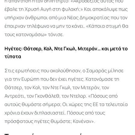
η απάντηση ήταν δηλητήριο: «Ακροδεξιός αυτός που
έβαλε τη Χρυσή Αυγή στη φυλακή;» Και αποκάλυψε πως
υπήρχαν άνθρωποι από μια Νέας Δημοκρατίας που τον
έπαιρναν τηλέφωνο να μην το κάνει. «Κάποια στιγμή θα
τους κατονομάσω» τόνισε.
Ηγέτες: Θάτσερ, Κολ, Ντε Γκωλ, Μιτεράν… και μετά το
τίποτα
Στις ερωτήσεις που ακολούθησαν, ο Σαμαράς μίλησε
για την Ευρώπη που δεν έχει ηγέτες. Κατονόμασε τη
Θάτσερ, τον Κολ, τον Ντε Γκωλ, τον Μιτεράν, τον
Αντρεότι, τον Γκονθάλεθ, τον Ντελορ. «Πόσους από
αυτούς θυμάστε σήμερα; Οι χώρες της ΕΕ τα τελευταία
χρόνια έχουν διπλασιαστεί. Πόσους από τους
πρόσφατους ηγέτες θυμάστε; Κανέναν».