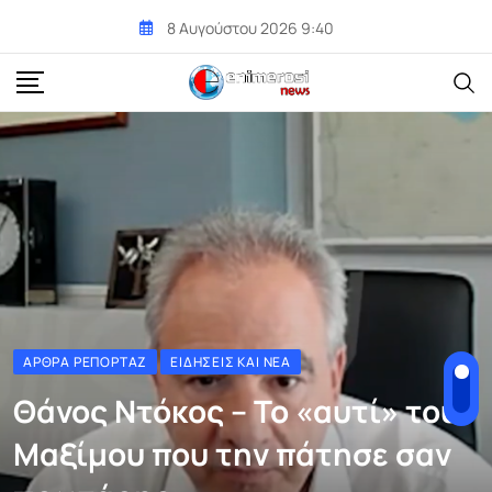
Skip
8 Αυγούστου 2026 9:40
to
content
ΆΡΘΡΑ ΡΕΠΟΡΤΆΖ
ΕΙΔΉΣΕΙΣ ΚΑΙ ΝΈΑ
Θάνος Ντόκος – Το «αυτί» του
Μαξίμου που την πάτησε σαν