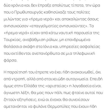
δύο χρόνια και δεν έπραξε απολύτως τίποτα, την ώρα
που ο Πρωθυπουργός καθησύχαζε τους πολίτες
μιλώντας για «ήρεμα νερά» και αποκαλώντας όσους
ανησυχούσαν «επαγγελματίες ανησυχούντες». Τα
«ήρεμα νερά» είχαν από κάτω ναυτική παρουσία της
Τουρκίας, αναβάθμιση ρόλων, μη επανδρωμένα
θαλάσσια σκάφη στο Ιόνιο και υπηρεσίες ασφαλείας
που εκτίθενται ανεπανόρθωτα σε μια τηλεφωνική
φάρσα.
Η παραίτησή του έπρεπε να έχει ήδη ανακοινωθεί, όχι
από ντροπή, αλλά από στοιχειώδη αυτογνωσία. Επειδή
όμως στην Ελλάδα της «αριστείας» η λογοδοσία είναι
άγνωστη λέξη, θα μας πουν πάλι πως φταίνε αυτοί που
ζητούν εξηγήσεις, ενώ οι ένοχοι θα συνεχίσουν
αμετανόητοι να φυλάνε Θερμοπύλες που έχουν ήδη