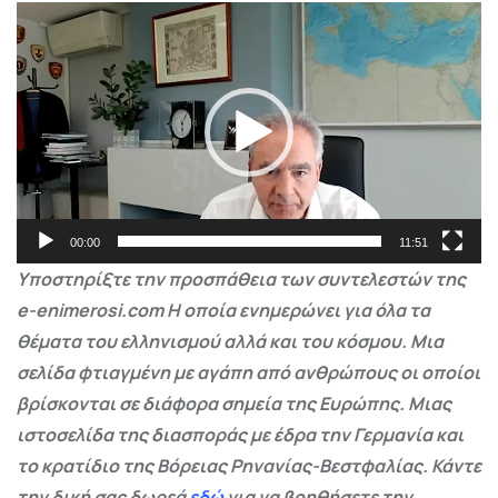
Πρόγραμμα
Αναπαραγωγής
Βίντεο
00:00
11:51
Υποστηρίξτε την προσπάθεια των συντελεστών της
e-enimerosi.com Η οποία ενημερώνει για όλα τα
θέματα του ελληνισμού αλλά και του κόσμου. Μια
σελίδα φτιαγμένη με αγάπη από ανθρώπους οι οποίοι
βρίσκονται σε διάφορα σημεία της Ευρώπης. Μιας
ιστοσελίδα της διασποράς με έδρα την Γερμανία και
το κρατίδιο της Βόρειας Ρηνανίας-Βεστφαλίας. Κάντε
την δική σας δωρεά
εδώ
για να βοηθήσετε την