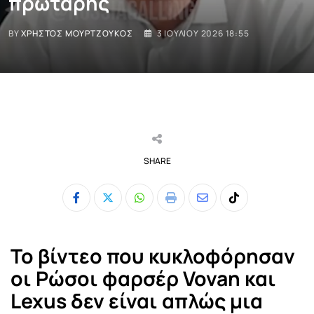
πρωτάρης
BY
ΧΡΉΣΤΟΣ ΜΟΥΡΤΖΟΎΚΟΣ
3 ΙΟΥΛΊΟΥ 2026 18:55
SHARE
Whatsapp
Print
Share
Tiktok
via
Email
Το βίντεο που κυκλοφόρησαν
οι Ρώσοι φαρσέρ Vovan και
Lexus δεν είναι απλώς μια