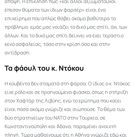
άποψη. Η επίκληση πως «και άλλοι αξιωματούχοι
έπεσαν θύματα των ίδιων φαρσέρ» είναι ένα
επιχείρημα που απλώς θάβει ακόμα βαθύτερα το
πρόβλημα: εμάς μας νοιάζει το δικό μας σπίτι, όχι των
άλλων. Και το δικό μας σπίτι δείχνει να έχει τεράστιο
κενό ασφαλείας, τόσο στην κρίση όσο και στην
αντίδραση.
Τα φάουλ του κ. Ντόκου
Η κουβέντα δεν σταματά στη φάρσα. Ο ίδιος ο κ. Ντόκος
είχε ρόλο και σε προηγούμενα φιάσκο, όπως η στήριξη
στον Χαφτάρ της Λιβύης, ενώ το ερώτημα που καίει
είναι πόσα ακόμα γνώριζε και σιωπούσε. Το θέμα των
δύο στρατηγείων του ΝΑΤΟ στην Τουρκία, σε
Κωνσταντινούπολη και Άδανα, παραμένει ανοιχτή
πληγή. Τώρα μαθαίνουμε ότι η Αθήνα γνώριζε εδώ και