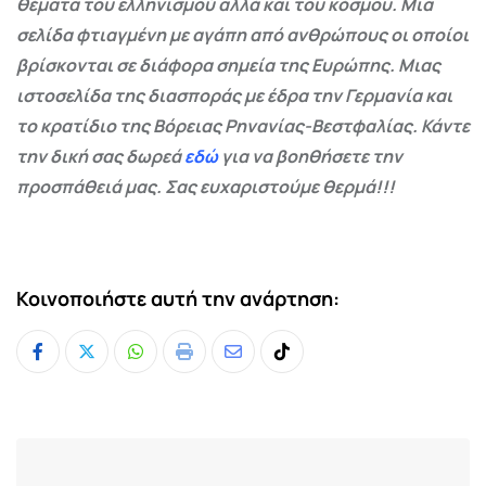
θέματα του ελληνισμού αλλά και του κόσμου. Μια
σελίδα φτιαγμένη με αγάπη από ανθρώπους οι οποίοι
βρίσκονται σε διάφορα σημεία της Ευρώπης. Μιας
ιστοσελίδα της διασποράς με έδρα την Γερμανία και
το κρατίδιο της Βόρειας Ρηνανίας-Βεστφαλίας. Κάντε
την δική σας δωρεά
εδώ
για να βοηθήσετε την
προσπάθειά μας. Σας ευχαριστούμε θερμά!!!
Κοινοποιήστε αυτή την ανάρτηση:
Whatsapp
Print
Share
Tiktok
via
Email