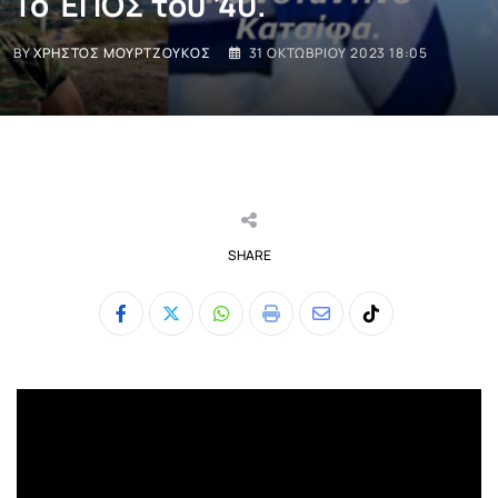
Το ΈΠΟΣ του ’40.
BY
ΧΡΉΣΤΟΣ ΜΟΥΡΤΖΟΎΚΟΣ
31 ΟΚΤΩΒΡΊΟΥ 2023 18:05
SHARE
Whatsapp
Print
Share
Tiktok
via
Email