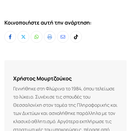
Κοινοποιήστε αυτή την ανάρτηση:
Whatsapp
Print
Share
Tiktok
via
Email
Χρήστος Μουρτζούκος
Γεννήθηκε στη Φλώρινα το 1984, όπου τελείωσε
το λύκειο. Συνέχισε τις σπουδές του
Θεσσαλονίκη στον τομέα της Πληροφορικής και
των Δικτύων και ασχολήθηκε παράλληλα με τον
κλασικό αθλητισμό. Αργότερα εκπλήρωσε τις
στρατιωτικές του υποχρεώσεις, πέρασε από