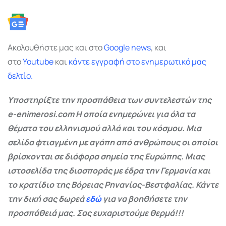
Ακολουθήστε μας και στο
Google
news
, και
στο
Youtube
και
κάντε εγγραφή στο ενημερωτικό μας
δελτίο.
Υποστηρίξτε την προσπάθεια των συντελεστών της
e-enimerosi.com Η οποία ενημερώνει για όλα τα
θέματα του ελληνισμού αλλά και του κόσμου. Μια
σελίδα φτιαγμένη με αγάπη από ανθρώπους οι οποίοι
βρίσκονται σε διάφορα σημεία της Ευρώπης. Μιας
ιστοσελίδα της διασποράς με έδρα την Γερμανία και
το κρατίδιο της Βόρειας Ρηνανίας-Βεστφαλίας. Κάντε
την δική σας δωρεά
εδώ
για να βοηθήσετε την
προσπάθειά μας. Σας ευχαριστούμε θερμά!!!