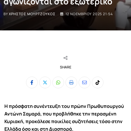
αγωνίζονται στο εξωτερικό
BY
ΧΡΉΣΤΟΣ ΜΟΥΡΤΖΟΎΚΟΣ
12 ΝΟΕΜΒΡΊΟΥ 2025 21:54
SHARE
Whatsapp
Print
Share
Tiktok
via
Email
Η πρόσφατη συνέντευξη του πρώην Πρωθυπουργού
Αντώνη Σαμαρά, που προβλήθηκε την περασμένη
Κυριακή, προκάλεσε ποικίλες συζητήσεις τόσο στην
Ελλάδα όσο και στη Διασπορά.