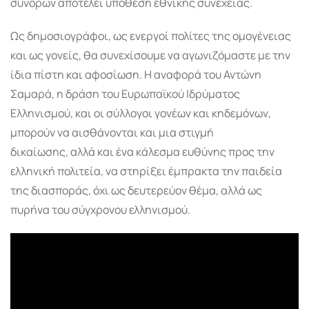
συνόρων αποτελεί υπόθεση εθνικής συνέχειας.
Ως δημοσιογράφοι, ως ενεργοί πολίτες της ομογένειας
και ως γονείς, θα συνεχίσουμε να αγωνιζόμαστε με την
ίδια πίστη και αφοσίωση. Η αναφορά του Αντώνη
Σαμαρά, η δράση του Ευρωπαϊκού Ιδρύματος
Ελληνισμού, και οι σύλλογοι γονέων και κηδεμόνων,
μπορούν να αισθάνονται και μια στιγμή
δικαίωσης, αλλά και ένα κάλεσμα ευθύνης προς την
ελληνική πολιτεία, να στηρίξει έμπρακτα την παιδεία
της διασποράς, όχι ως δευτερεύον θέμα, αλλά ως
πυρήνα του σύγχρονου ελληνισμού.