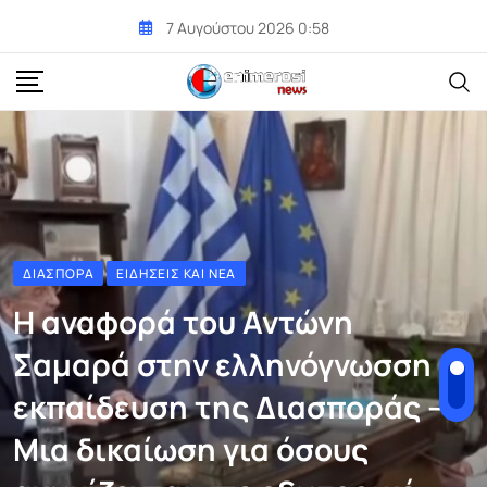
Skip
7 Αυγούστου 2026 0:58
to
content
ΔΙΑΣΠΟΡΆ
ΕΙΔΉΣΕΙΣ ΚΑΙ ΝΈΑ
Η αναφορά του Αντώνη
Σαμαρά στην ελληνόγνωσση
εκπαίδευση της Διασποράς –
Μια δικαίωση για όσους