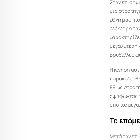
Στην επίσημη
μια στρατηγι
έθνη μας πιο
ολόκληρη την
χαρακτηρίζε
μεγαλύτερη κ
Βρυξέλλες ως
Η κίνηση αυτ
παρακολουθεί
ΕΕ ως στρατ
αψηφώντας τ
από τις μεγα
Τα επόμ
Μετά την επ