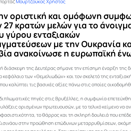
πορτάζ
Μουρτζούκος Χρήστος
ην οριστική και ομόφωνη συμφ
ν 27 κρατών μελών για το άνοιγμ
 γύρου ενταξιακών
γματεύσεων με την Ουκρανία κα
ία ανακοίνωσε η ευρωπαϊκή έν
κή διάσκεψη της Δευτέρας σήμανε την επίσημη έναρξη της δ
ο κεφάλαιο των «Θεμελιωδών» και τον σκελετό της ενταξιακ
που καλύπτει τις βασικές αξίες πάνω στις οποίες οικοδομή
διπλωματικές πηγές στις Βρυξέλλες, η συμφωνία επετεύχθη
υλάξεις ορισμένων πρωτευουσών, με το τελικό κείμενο να α
φασιστικότητα, το θάρρος και τη σκληρή δουλειά που επέδε
ο Κισινάου στην προώθηση επώδυνων μεταρρυθμίσεων, ακόμη