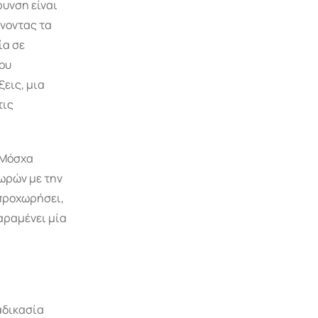
ρυνση είναι
ρνοντας τα
ία σε
ου
εις, μια
τις
 Μόσχα
ωρών με την
 προχωρήσει,
αραμένει μία
αδικασία