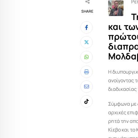
Ρε
SHARE
Τ
και τω
πρώτου
διαπρα
Μολδαβ
Whatsapp
Η διυπουργι
Print
ανοίγοντας τ
διαδικασίας 
Share
via
Σύμφωνα με 
Tiktok
Email
αρχικές επιφ
ρητά την απο
Κίεβο και τ