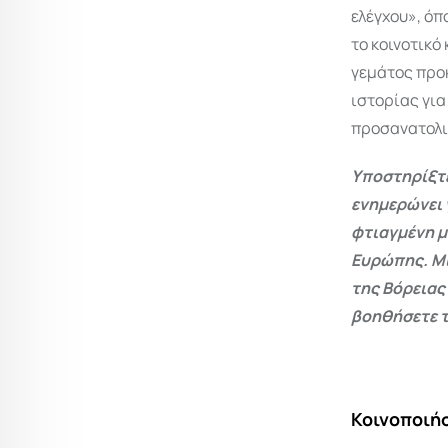
ελέγχου», ό
το κοινοτικό
γεμάτος προ
ιστορίας για
προσανατολι
Υποστηρίξτε
ενημερώνει 
φτιαγμένη μ
Ευρώπης. Μι
της Βόρειας
βοηθήσετε τ
Κοινοποιήσ