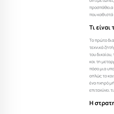
αντιμέτωπες 
προσπάθεια 
που καθιστά 
Τι είναι
Το πρώτο δια
τεχνικά ζητή
του δικαίου,
και τη μεταρ
πόσο μια υπ
απλώς το κοι
ένα ηχηρό μή
επιταχύνει τ
Η στρατ