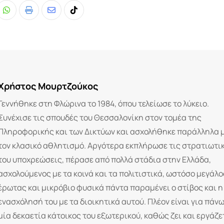
Whatsapp
Print
Share
Tiktok
via
Email
Χρήστος Μουρτζούκος
Γεννήθηκε στη Φλώρινα το 1984, όπου τελείωσε το λύκειο.
Συνέχισε τις σπουδές του Θεσσαλονίκη στον τομέα της
Πληροφορικής και των Δικτύων και ασχολήθηκε παράλληλα 
τον κλασικό αθλητισμό. Αργότερα εκπλήρωσε τις στρατιωτι
του υποχρεώσεις, πέρασε από πολλά στάδια στην Ελλάδα,
ασχολούμενος με τα κοινά και τα πολιτιστικά, ωστόσο μεγάλο
έρωτας και μικρόβιο φυσικά πάντα παραμένει ο στίβος και η
ενασχόλησή του με τα διοικητικά αυτού. Πλέον είναι για πάν
μία δεκαετία κάτοικος του εξωτερικού, καθώς ζει και εργάζε