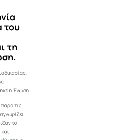
ωνία
α του
ι τη
ωση.
ιαδικασίας,
ής
θηκε η Ένωση.
 παρά τις
ναγνωρίζει
ιξαν το
 και