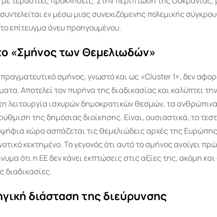
με τεράστιες προκλήσεις. Στην περίπτωση της Ουκρανίας, 
συντελείται εν μέσω μιας συνεχιζόμενης πολεμικής σύγκρου
το επίτευγμα άνευ προηγουμένου.
 το «Σμήνος των Θεμελιωδών»
πραγματευτικό σμήνος, γνωστό και ως «Cluster 1», δεν αφο
ματα. Αποτελεί τον πυρήνα της διαδικασίας και καλύπτει τη
 τη λειτουργία ισχυρών δημοκρατικών θεσμών, τα ανθρώπιν
ρύθμιση της δημόσιας διοίκησης. Είναι, ουσιαστικά, το τεστ
οψήφια χώρα ασπάζεται τις θεμελιώδεις αρχές της Ευρώπης 
νοτικό κεκτημένο. Το γεγονός ότι αυτό το σμήνος ανοίγει πρώ
νυμα ότι η ΕΕ δεν κάνει εκπτώσεις στις αξίες της, ακόμη και
ις διαδικασίες.
ηγική διάσταση της διεύρυνσης