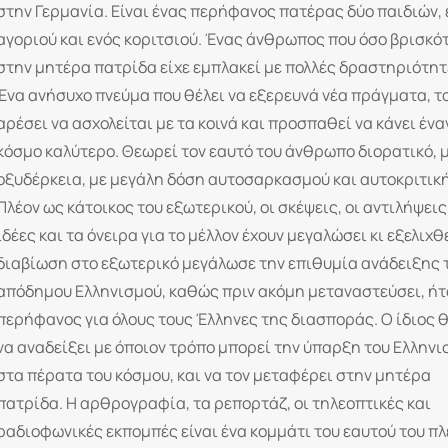
στην Γερμανία. Είναι ένας περήφανος πατέρας δύο παιδιών, 
αγοριού και ενός κοριτσιού. Ένας άνθρωπος που όσο βρισκό
στην μητέρα πατρίδα είχε εμπλακεί με πολλές δραστηριότητ
Ένα ανήσυχο πνεύμα που θέλει να εξερευνά νέα πράγματα, τ
αρέσει να ασχολείται με τα κοινά και προσπαθεί να κάνει ένα
κόσμο καλύτερο. Θεωρεί τον εαυτό του άνθρωπο διορατικό, 
οξυδέρκεια, με μεγάλη δόση αυτοσαρκασμού και αυτοκριτικ
Πλέον ως κάτοικος του εξωτερικού, οι σκέψεις, οι αντιλήψεις,
ιδέες και τα όνειρα για το μέλλον έχουν μεγαλώσει κι εξελιχθε
διαβίωση στο εξωτερικό μεγάλωσε την επιθυμία ανάδειξης 
απόδημου Ελληνισμού, καθώς πριν ακόμη μεταναστεύσει, ήτ
περήφανος για όλους τους Έλληνες της διασποράς. Ο ίδιος θ
να αναδείξει με όποιον τρόπο μπορεί την ύπαρξη του Ελλην
στα πέρατα του κόσμου, και να τον μεταφέρει στην μητέρα
πατρίδα. Η αρθρογραφία, τα ρεπορτάζ, οι τηλεοπτικές και
ραδιοφωνικές εκπομπές είναι ένα κομμάτι του εαυτού του πλ