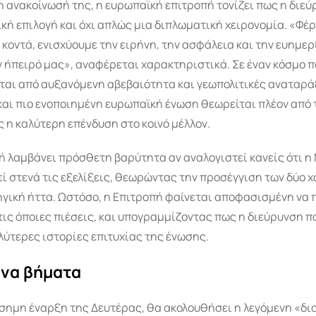
 ανακοίνωσή της, η ευρωπαϊκή επιτροπή τονίζει πως η διεύ
κή επιλογή και όχι απλώς μια διπλωματική χειρονομία. «Φέ
 κοντά, ενισχύουμε την ειρήνη, την ασφάλεια και την ευημερ
 ήπειρό μας», αναφέρεται χαρακτηριστικά. Σε έναν κόσμο π
ται από αυξανόμενη αβεβαιότητα και γεωπολιτικές αναταράξ
αι πιο ενοποιημένη ευρωπαϊκή ένωση θεωρείται πλέον από 
 η καλύτερη επένδυση στο κοινό μέλλον.
ή λαμβάνει πρόσθετη βαρύτητα αν αναλογιστεί κανείς ότι η
 στενά τις εξελίξεις, θεωρώντας την προσέγγιση των δύο χ
ηγική ήττα. Ωστόσο, η Επιτροπή φαίνεται αποφασισμένη να
ις όποιες πιέσεις, και υπογραμμίζοντας πως η διεύρυνση π
λύτερες ιστορίες επιτυχίας της ένωσης.
ενα βήματα
ίσημη έναρξη της Δευτέρας, θα ακολουθήσει η λεγόμενη «δι