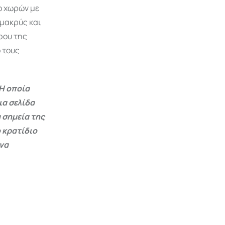
ο χωρών με
 μακρύς και
ρου της
 τους
Η οποία
ια σελίδα
 σημεία της
 κρατίδιο
 να