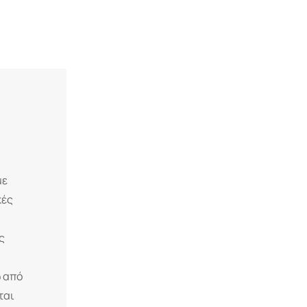
με
κές
ς
ω από
ται