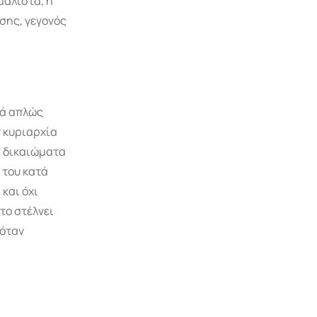
μάλιστα, η
σης, γεγονός
ρά απλώς
ν κυριαρχία
α δικαιώματα
 του κατά
και όχι
το στέλνει
 όταν