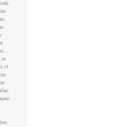
ενός
ταν
ες.
ου
ν
με
ής.
 οι
ί. Η
του
αν
έλει
ισμού
έον,