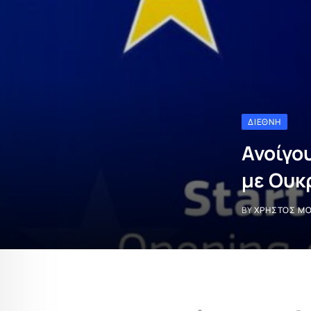
ΔΙΕΘΝΉ
Ανοίγο
με Ουκ
BY
ΧΡΉΣΤΟΣ Μ