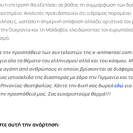
που η επιτροπή θα εξετάσει σε βάθος τη συμμόρφωση των δύ
 κεκτημένο. Αναλυτές προειδοποιούν ότι ο δρόμος παραμένει
κλήσεις, ωστόσο η σημερινή απόφαση αλλάζει οριστικά τον 
 την Ουκρανία και τη Μολδαβία, κλειδώνοντας τον ευρωπαϊκό
σμό.
 την προσπάθεια των συντελεστών της e-enimerosi.com 
για όλα τα θέματα του ελληνισμού αλλά και του κόσμου. Μ
ε αγάπη από ανθρώπους οι οποίοι βρίσκονται σε διάφορα
ας ιστοσελίδα της διασποράς με έδρα την Γερμανία και το
 Ρηνανίας-Βεστφαλίας. Κάντε την δική σας δωρεά
εδώ
για
ην προσπάθειά μας. Σας ευχαριστούμε θερμά!!!
τε αυτή την ανάρτηση: