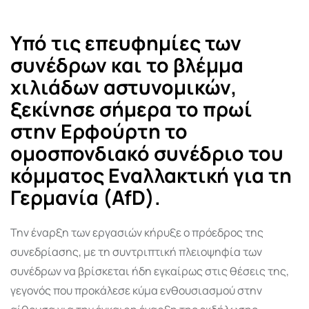
via
Email
Υπό τις επευφημίες των
συνέδρων και το βλέμμα
χιλιάδων αστυνομικών,
ξεκίνησε σήμερα το πρωί
στην Ερφούρτη το
ομοσπονδιακό συνέδριο του
κόμματος Εναλλακτική για τη
Γερμανία (AfD).
Την έναρξη των εργασιών κήρυξε ο πρόεδρος της
συνεδρίασης, με τη συντριπτική πλειοψηφία των
συνέδρων να βρίσκεται ήδη εγκαίρως στις θέσεις της,
γεγονός που προκάλεσε κύμα ενθουσιασμού στην