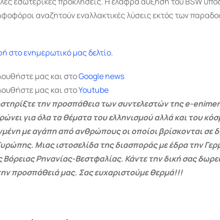
λλες εσωτερικές προκλήσεις.
Η ελαφρά αύξηση του BSW υποδ
ηφοφόροι αναζητούν εναλλακτικές λύσεις εκτός των παραδ
ή στο ενημερωτικό μας δελτίο.
λουθήστε μας και στο
Google
news
λουθήστε μας και στο
Youtube
στηρίξτε την προσπάθεια των συντελεστών της e-enimer
ρώνει για όλα τα θέματα του ελληνισμού αλλά και του κόσ
γμένη με αγάπη από ανθρώπους οι οποίοι βρίσκονται σε 
Ευρώπης. Μιας ιστοσελίδα της διασποράς με έδρα την Γερμ
ς Βόρειας Ρηνανίας-Βεστφαλίας. Κάντε την δική σας δωρ
ην προσπάθειά μας. Σας ευχαριστούμε θερμά!!!