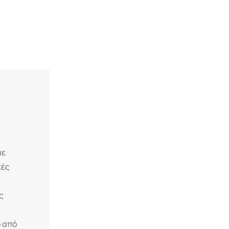
με
κές
ς
ω από