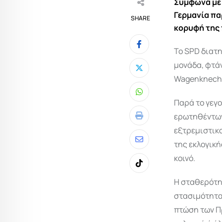
Σύμφωνα με 
Γερμανία πα
SHARE
κορυφή της
Το SPD διατη
μονάδα, φτάν
Wagenknecht 
Whatsapp
Παρά το γεγο
ερωτηθέντων
Print
εξτρεμιστικ
της εκλογική
Share
κοινό.
via
Tiktok
Email
Η σταθερότη
στασιμότητα
πτώση των Π