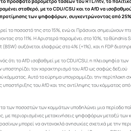
το πρόσφατο βαρόμετρο τάσεων του RTL/ntv, το πολιτικό
ραμένει σταθερό, με το CDU/CSU και το AfD να ισοβαθμο
 προτίμησης των ψηφοφόρων, συγκεντρώνοντας από 25%
ρεί το ποσοστό της στο 15%, ενώ οι Πράσινοι σημειώνουν π
οντας στο 11%.
Η Αριστερά παραμένει στο 10%, το Bündnis 
(BSW) αυξάνεται ελαφρώς στο 4% (+1%), και η FDP διατηρε
νός ότι το AfD ισοβαθμεί με το CDU/CSU, η πλειοψηφία των
 υποστηρίζει τον χαρακτηρισμό του AfD ως σαφώς δεξιού
ού κόμματος.
Αυτό το εύρημα υπογραμμίζει την περίπλοκη σ
ς υποστήριξης του AfD και της αντίληψης του κόμματος από
τα των ποσοστών των κομμάτων υποδηλώνει μια περίοδο πο
ς, με περιορισμένες μετακινήσεις ψηφοφόρων μεταξύ των 
ρασίνων μπορεί να αντανακλά ανησυχίες σχετικά με την περ