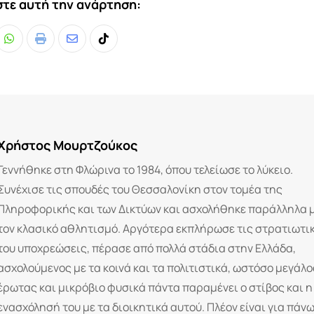
τε αυτή την ανάρτηση:
Whatsapp
Print
Share
Tiktok
via
Email
Χρήστος Μουρτζούκος
Γεννήθηκε στη Φλώρινα το 1984, όπου τελείωσε το λύκειο.
Συνέχισε τις σπουδές του Θεσσαλονίκη στον τομέα της
Πληροφορικής και των Δικτύων και ασχολήθηκε παράλληλα 
τον κλασικό αθλητισμό. Αργότερα εκπλήρωσε τις στρατιωτι
του υποχρεώσεις, πέρασε από πολλά στάδια στην Ελλάδα,
ασχολούμενος με τα κοινά και τα πολιτιστικά, ωστόσο μεγάλο
έρωτας και μικρόβιο φυσικά πάντα παραμένει ο στίβος και η
ενασχόλησή του με τα διοικητικά αυτού. Πλέον είναι για πάν