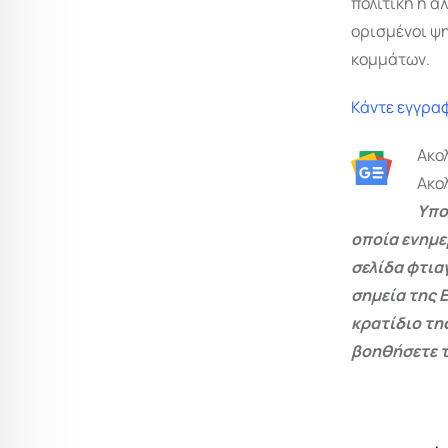
πολιτική ή ά
ορισμένοι ψ
κομμάτων.
Κάντε εγγραφ
Ακο
Ακο
Υπο
οποία ενημε
σελίδα φτια
σημεία της 
κρατίδιο τη
βοηθήσετε τ