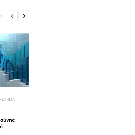
ΙΆΣΤΗΜΑ
ΓΕΡΜΑΝΊΑ
Η Γερμανία πριν από τις κάλπες στα
ανατολικά κρατίδια:
οσύνης
κή
8 ΑΥΓΟΎΣΤΟΥ 2026 16:42