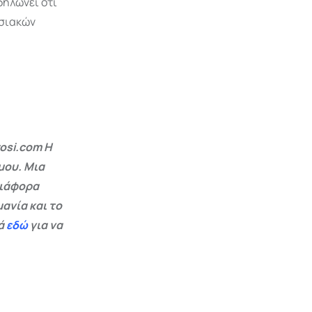
ηλώνει ότι
οσιακών
osi.com Η
μου. Μια
διάφορα
ανία και το
εά
εδώ
για να