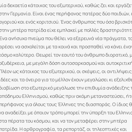
μία δεκαετία κάτοικος του εξωτερικού, καθώς ζει και εργάζε
στην Γερμανία. Είναι ένας περήφανος πατέρας δύο παιδιών, 
αγοριού και ενός κοριτσιού. Ένας άνθρωπος που όσο βρισκό
στην μητέρα πατρίδα είχε εμπλακεί με πολλές δραστηριότητ
Ένα ανήσυχο πνεύμα που θέλει να εξερευνά νέα πράγματα, τ
αρέσει να ασχολείται με τα κοινά και προσπαθεί να κάνει ένα
κόσμο καλύτερο. Θεωρεί τον εαυτό του άνθρωπο διορατικό, 
οξυδέρκεια, με μεγάλη δόση αυτοσαρκασμού και αυτοκριτικ
Πλέον ως κάτοικος του εξωτερικού, οι σκέψεις, οι αντιλήψεις,
ιδέες και τα όνειρα για το μέλλον έχουν μεγαλώσει κι εξελιχθε
διαβίωση στο εξωτερικό μεγάλωσε την επιθυμία ανάδειξης 
απόδημου Ελληνισμού, καθώς πριν ακόμη μεταναστεύσει, ήτ
περήφανος για όλους τους Έλληνες της διασποράς. Ο ίδιος θ
να αναδείξει με όποιον τρόπο μπορεί την ύπαρξη του Ελλην
στα πέρατα του κόσμου, και να τον μεταφέρει στην μητέρα
πατρίδα. Η αρθρογραφία, τα ρεπορτάζ, οι τηλεοπτικές και