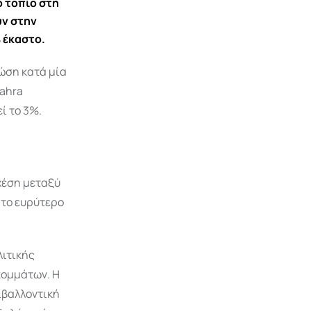
 τοπίο στη
ύν στην
 έκαστο.
τώση κατά μία
Sahra
ί το 3%.
χέση μεταξύ
 το ευρύτερο
λιτικής
κομμάτων.
Η
ιβαλλοντική