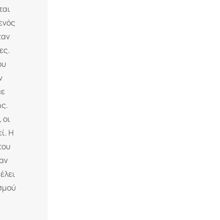
ται
ενός
ταν
ες.
ου
ν
με
ής.
 οι
ί. Η
του
αν
έλει
ισμού