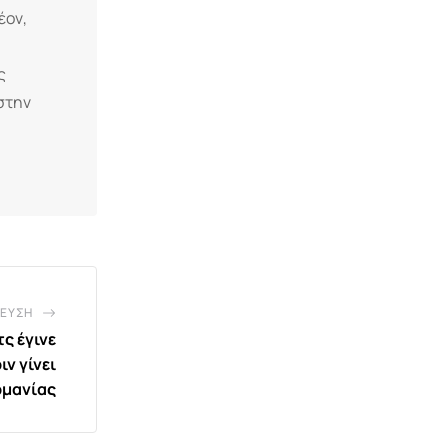
έον,
ς
 στην
ΕΥΣΗ
ς έγινε
ν γίνει
ρμανίας