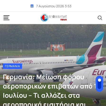
Skip
7 Αυγούστου 2026 3:53
to
content
ΓΕΡΜΑΝΊΑ
Γερμανία: Μείωση φόρου
αεροπορικών επιβατών από 1η
Ιουλίου – Τι αλλάζει στα
αεροπορικά εισιτήρια και