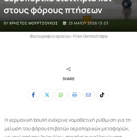
στους φόρους πτήσεων
BY
ΧΡΉΣΤΟΣ ΜΟΥΡΤΖΟΎΚΟΣ
23 ΜΑΪ́ΟΥ 2026 13:23
Φωτογραφία αρχείου: Friso Gentsch/dpa
SHARE
Whatsapp
Print
Share
Tiktok
via
Email
Η γερμανική bουλή ενέκρινε νομοθετική ρύθμιση για τη
μείωση του φόρου επιβατών αεροπορικών μεταφορών,
με ισχύ από την 1η Ιουλίου, στο πλαίσιο αλλαγών στη