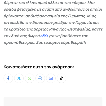
θέματα του ελληνισμού αλλά και του κόσμου. Μια
σελίδα φτιαγμένη με αγάπη από ανθρώπους οι οποίοι
βρίσκονται σε διάφορα σημεία της Ευρώπης. Μιας
ιστοσελίδα της διασποράς με έδρα την Γερμανία και
το κρατίδιο της Βόρειας Ρηνανίας-Βεστφαλίας. Κάντε
την δική σας δωρεά
εδώ
για να βοηθήσετε την
προσπάθειά μας. Σας ευχαριστούμε θερμά!!!
Κοινοποιήστε αυτή την ανάρτηση:
Whatsapp
Print
Share
Tiktok
via
Email