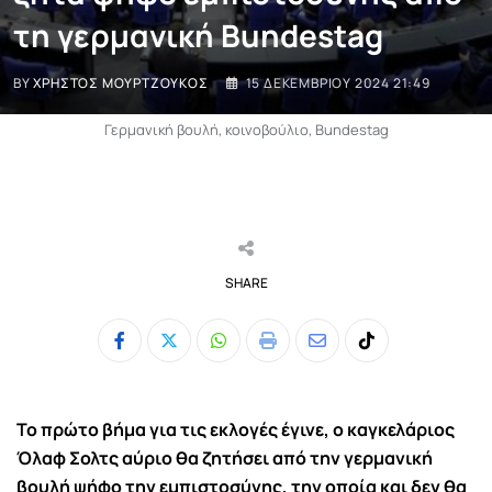
τη γερμανική Bundestag
BY
ΧΡΉΣΤΟΣ ΜΟΥΡΤΖΟΎΚΟΣ
15 ΔΕΚΕΜΒΡΊΟΥ 2024 21:49
Γερμανική βουλή, κοινοβούλιο, Bundestag
SHARE
Whatsapp
Print
Share
Tiktok
via
Email
Το πρώτο βήμα για τις εκλογές έγινε, ο καγκελάριος
Όλαφ Σολτς αύριο θα ζητήσει από την γερμανική
βουλή ψήφο την εμπιστοσύνης, την οποία και δεν θα