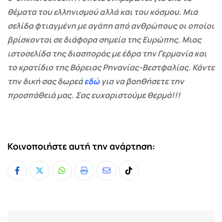
θέματα του ελληνισμού αλλά και του κόσμου. Μια
σελίδα φτιαγμένη με αγάπη από ανθρώπους οι οποίοι
βρίσκονται σε διάφορα σημεία της Ευρώπης. Μιας
ιστοσελίδα της διασποράς με έδρα την Γερμανία και
το κρατίδιο της Βόρειας Ρηνανίας-Βεστφαλίας. Κάντε
την δική σας δωρεά
εδώ
για να βοηθήσετε την
προσπάθειά μας. Σας ευχαριστούμε θερμά!!!
Κοινοποιήστε αυτή την ανάρτηση:
Whatsapp
Print
Share
Tiktok
via
Email