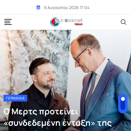
Skip
9 Αυγούστου 2026 17:04
to
content
ΓΕΡΜΑΝΊΑ
Ο Μερτς προτείνει
«συνδεδεμένη ένταξη» της