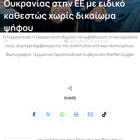
Ουκρανίας στην ΕΕ με ειδικό
καθεστώς χωρίς δικαίωμα
ψήφου
Η Γερμανία και η Ουκρανία επιθυμούν να εμβαθύνουν τη συνεργασία
BY
ΧΡΉΣΤΟΣ ΜΟΥΡΤΖΟΎΚΟΣ
22 ΜΑΪ́ΟΥ 2026 8:16
τους, συμπεριλαμβανομένης της ανάπτυξης οπλικών συστημάτων.
Φωτογραφία: Γερμανική Ομοσπονδιακή Κυβέρνηση/Steffen Kugler
SHARE
Whatsapp
Print
Share
Tiktok
via
Email
καγκελάριος της Γερμανίας
Φρίντριχ