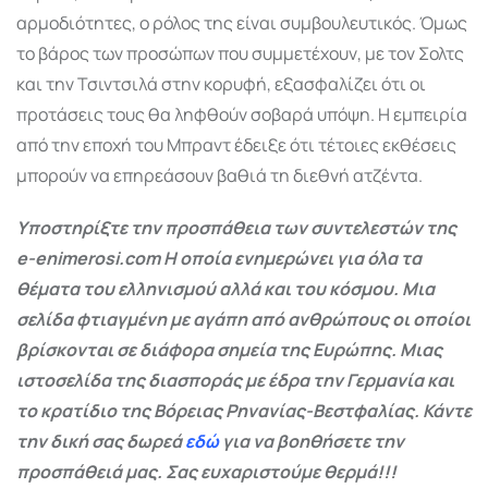
αρμοδιότητες, ο ρόλος της είναι συμβουλευτικός. Όμως
το βάρος των προσώπων που συμμετέχουν, με τον Σολτς
και την Τσιντσιλά στην κορυφή, εξασφαλίζει ότι οι
προτάσεις τους θα ληφθούν σοβαρά υπόψη. Η εμπειρία
από την εποχή του Μπραντ έδειξε ότι τέτοιες εκθέσεις
μπορούν να επηρεάσουν βαθιά τη διεθνή ατζέντα.
Υποστηρίξτε την προσπάθεια των συντελεστών της
e-enimerosi.com Η οποία ενημερώνει για όλα τα
θέματα του ελληνισμού αλλά και του κόσμου. Μια
σελίδα φτιαγμένη με αγάπη από ανθρώπους οι οποίοι
βρίσκονται σε διάφορα σημεία της Ευρώπης. Μιας
ιστοσελίδα της διασποράς με έδρα την Γερμανία και
το κρατίδιο της Βόρειας Ρηνανίας-Βεστφαλίας. Κάντε
την δική σας δωρεά
εδώ
για να βοηθήσετε την
προσπάθειά μας. Σας ευχαριστούμε θερμά!!!