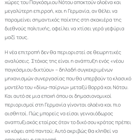
χώρες του Παγκόσμιου Νότου αποκτούν ολοένα και
μεγαλύτερη επιρροή, και η Γερμανία, αν θέλει να
παραμείνει σημαντικός παίκτης στη σκακιέρα της
διεθνούς πολιτικής, οφείλει να χτίσει γερά γεφύρια
μαζί τους.
Η νέα επιτροπή δεν θα περιοριστεί σε θεωρητικές
αναλύσεις. Στόχος της είναι η ανάπτυξη ενός «νέου
παγκόσμιου δικτύου» – δηλαδή συγκεκριμένων
μηχανισμών συνεργασίας που θα υπερβούν το κλασικό
μοντέλο του «δίνω-παίρνω» μεταξύ Βορρά και Νότου.
Και αυτό σε μια εποχή όπου οι δημοσιονομικοί
περιορισμοί στη Γερμανία γίνονται ολοένα και πιο
αισθητοί. Πώς μπορείς να είσαι γενναιόδωρος
αναπτυξιακός εταίρος όταν το δικό σου κράτος πρέπει
να κόψει από παντού; Αυτό ακριβώς θα κληθεί να
απαντήσει η επιτροπή.