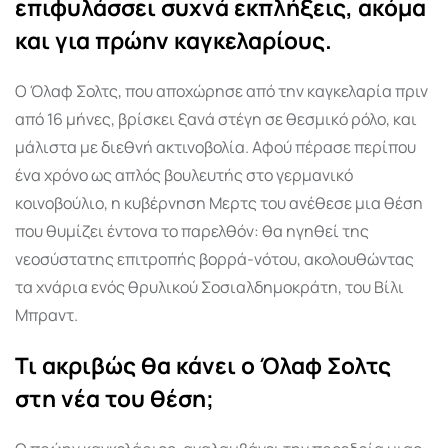
επιφυλάσσει συχνά εκπλήξεις, ακόμα
και για πρώην καγκελαρίους.
Ο Όλαφ Σολτς, που αποχώρησε από την καγκελαρία πριν
από 16 μήνες, βρίσκει ξανά στέγη σε θεσμικό ρόλο, και
μάλιστα με διεθνή ακτινοβολία. Αφού πέρασε περίπου
ένα χρόνο ως απλός βουλευτής στο γερμανικό
κοινοβούλιο, η κυβέρνηση Μερτς του ανέθεσε μια θέση
που θυμίζει έντονα το παρελθόν: θα ηγηθεί της
νεοσύστατης επιτροπής βορρά-νότου, ακολουθώντας
τα χνάρια ενός θρυλικού Σοσιαλδημοκράτη, του Βίλι
Μπραντ.
Τι ακριβώς θα κάνει ο Όλαφ Σολτς
στη νέα του θέση;