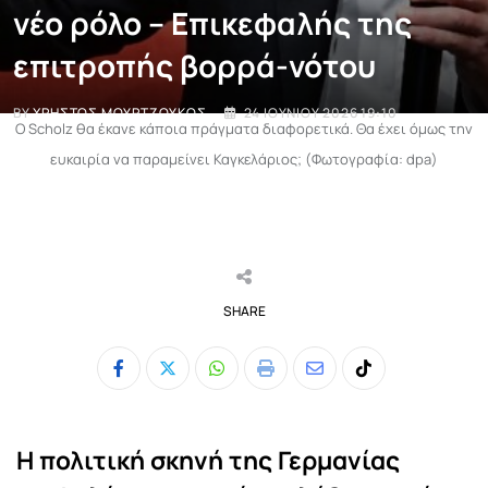
νέο ρόλο – Επικεφαλής της
επιτροπής βορρά-νότου
BY
ΧΡΉΣΤΟΣ ΜΟΥΡΤΖΟΎΚΟΣ
24 ΙΟΥΝΊΟΥ 2026 19:10
Ο Scholz θα έκανε κάποια πράγματα διαφορετικά. Θα έχει όμως την
ευκαιρία να παραμείνει Καγκελάριος; (Φωτογραφία: dpa)
SHARE
Whatsapp
Print
Share
Tiktok
via
Email
Η πολιτική σκηνή της Γερμανίας