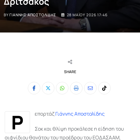
Δριτσάκος
BY
ΓΙΆΝΝΗΣ ΑΠΟΣΤΟΛΊΔΗΣ
28 ΜΑΪ́ΟΥ 2026 17:46
SHARE
Whatsapp
Print
Share
Tiktok
via
Email
Ρ
επορτάζ
Γιάννης Αποστολίδης
Σοκ και θλίψη προκάλεσε η είδηση του
αιφνίδιου θανάτου του προέδρου του ΕΟΔΑΣΑΑΜ,