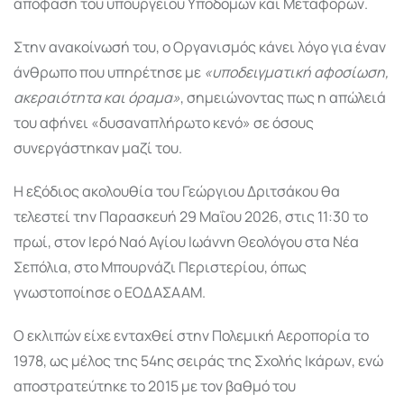
απόφαση του υπουργείου Υποδομών και Μεταφορών.
Στην ανακοίνωσή του, ο Οργανισμός κάνει λόγο για έναν
άνθρωπο που υπηρέτησε με
«υποδειγματική αφοσίωση,
ακεραιότητα και όραμα»
, σημειώνοντας πως η απώλειά
του αφήνει «δυσαναπλήρωτο κενό» σε όσους
συνεργάστηκαν μαζί του.
Η εξόδιος ακολουθία του Γεώργιου Δριτσάκου θα
τελεστεί την Παρασκευή 29 Μαΐου 2026, στις 11:30 το
πρωί, στον Ιερό Ναό Αγίου Ιωάννη Θεολόγου στα Νέα
Σεπόλια, στο Μπουρνάζι Περιστερίου, όπως
γνωστοποίησε ο ΕΟΔΑΣΑΑΜ.
Ο εκλιπών είχε ενταχθεί στην Πολεμική Αεροπορία το
1978, ως μέλος της 54ης σειράς της Σχολής Ικάρων, ενώ
αποστρατεύτηκε το 2015 με τον βαθμό του