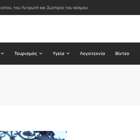
ιστού, του Λυτρωτή και Σωτήρος του κόσμου
Τουρισμός
Υγεία
Λογοτεχνία
Βίντεο