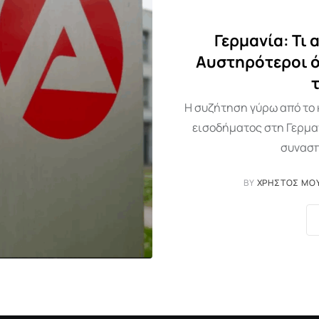
Γερμανία: Τι 
Αυστηρότεροι όρ
Η συζήτηση γύρω από το 
εισοδήματος στη Γερμα
συνασπ
BY
ΧΡΉΣΤΟΣ ΜΟ