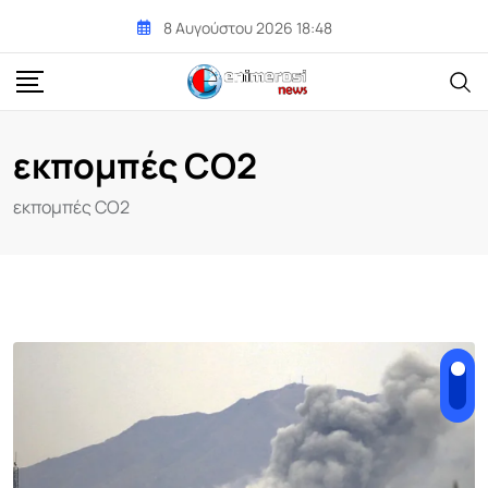
Skip
8 Αυγούστου 2026 18:48
to
content
εκπομπές CO2
εκπομπές CO2