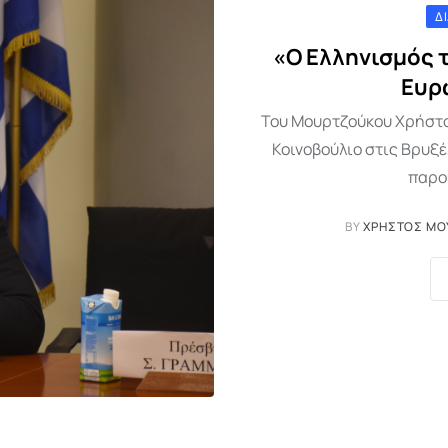
Δ
«Ο Ελληνισμός 
Ευρ
Του Μουρτζούκου Χρήστου
Κοινοβούλιο στις Βρυξ
παρου
BY
ΧΡΉΣΤΟΣ ΜΟ