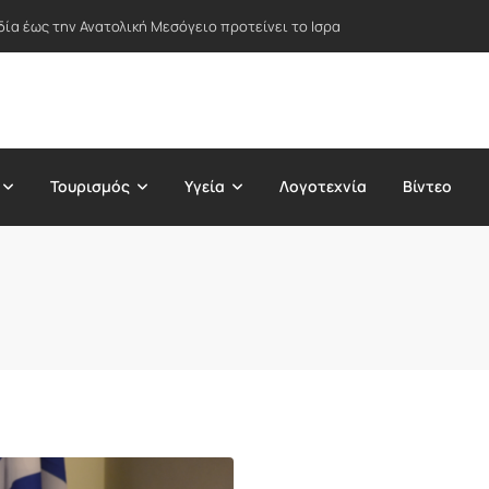
δία έως την Ανατολική Μεσόγειο προτείνει το Ισραήλ – Στο επίκεντρο Ε
Τουρισμός
Υγεία
Λογοτεχνία
Βίντεο