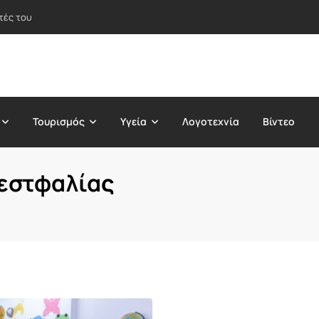
τές του
Τουρισμός
Υγεία
Λογοτεχνία
Βίντεο
Βεστφαλίας