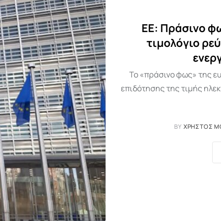
ΕΕ: Πράσινο φ
τιμολόγιο ρεύ
ενερ
Το «πράσινο φως» της ε
επιδότησης της τιμής ηλεκτ
BY
ΧΡΉΣΤΟΣ Μ