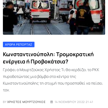
ΆΡΘΡΑ ΡΕΠΟΡΤΆΖ
Κωνσταντινούπολη: Τρομοκρατική
ενέργεια ή Προβοκάτσια?
Γράφει ο Μουρτζούκος Χρήστος Τι θα κερδίζει το PKK
πυροδοτώντας μια βόμβα στο κέντρο της
Κωνσταντινούπολης τη στιγμή που προσπαθεί να πείσει
τον.
BY
ΧΡΉΣΤΟΣ ΜΟΥΡΤΖΟΎΚΟΣ
14 ΝΟΕΜΒΡΊΟΥ 2022 21:41