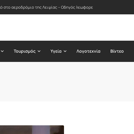
ικό στο αεροδρόμιο της Λειψίας – Οδηγός λεωφορείου απέτρεψε πιθανή
Τουρισμός
Υγεία
Λογοτεχνία
Βίντεο