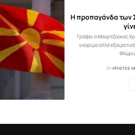
Η προπαγάνδα των Σ
γίν
Γράφει ο Μουρτζούκος Χρ
γνώριμο αλλά εξαιρετικά
Φλώριν
BY
ΧΡΉΣΤΟΣ 